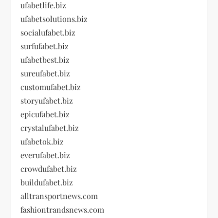
ufabetlife.biz
ufabetsolutions.biz
socialufabet.biz
surfufabet.biz
ufabetbest.biz
sureufabet.biz
customufabet.biz
storyufabet.biz
epicufabet.biz
crystalufabet.biz
ufabetok.biz
everufabet.biz
crowdufabet.biz
buildufabet.biz
alltransportnews.com
fashiontrandsnews.com