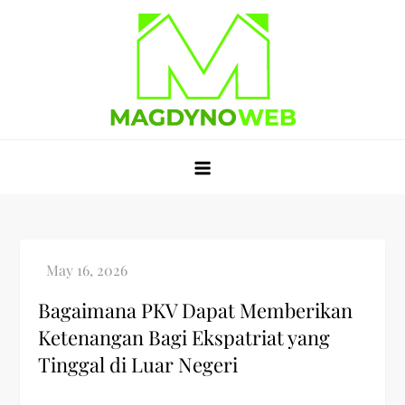
Skip
to
content
PKV Games: Situs Poker Online
Temukan beragam pilihan game di situs poker online yang
menawarkan PKV Games. Nikmati berbagai varian poker
dengan Beragam Pilihan Game
dan raih kemenangan besar setiap hari.
Bagaimana PKV Dapat Memberikan
Ketenangan Bagi Ekspatriat yang
Tinggal di Luar Negeri