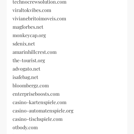
technocrewsolution.com
viraltokvibes.com
vivianebritoimoveis.com
magforbes.net
monkeycap.org
sdenix.net
amarinhillcrest.com
the-tourist.org
advogato.net
isafebag.net
bloombergz.com
enterpriseboosts.com
casino-kartenspiele.com
casino-automatenspiele.org
casino-tischspiele.com
otbody.com