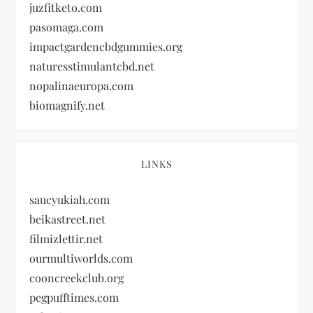
juzfitketo.com
pasomaga.com
impactgardencbdgummies.org
naturesstimulantcbd.net
nopalinaeuropa.com
biomagnify.net
LINKS
saucyukiah.com
beikastreet.net
filmizlettir.net
ourmultiworlds.com
cooncreekclub.org
pegpufftimes.com