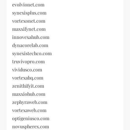
evolvionet.com
synexisplus.com
vortexonet.com
maxxifynet.com
innovexahub.com
dynacorelab.com
synexistechco.com
truvivopro.com
vividusco.com
vortexahq.com
zenithifyit.com
maxxiohub.com
zephyraweb.com
vortexaweb.com
optigeniusco.com
novuspherex.com