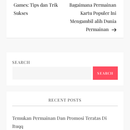
o
Games: Tips dan Trik
Bagaimana Permainan
Sukses
Kartu Populer Ini
s
Mengambil alih Dunia
t
Permainan
n
a
SEARCH
v
SEARCH
i
g
RECENT POSTS
a
Temukan Permainan Dan Promosi Teratas Di
t
Ituqq