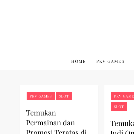
Skip
to
content
PKV Games: Situs Po
Temukan beragam pilihan game di situs poker
HOME
PKV GAMES
PKV GAMES
SLOT
PKV GAME
SLOT
Temukan
Permainan dan
Temuka
Promosi Teratas di
Judi O