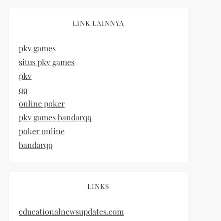
LINK LAINNYA
pkv games
situs pkv games
pkv
qq
online poker
pkv games bandarqq
poker online
bandarqq
LINKS
educationalnewsupdates.com