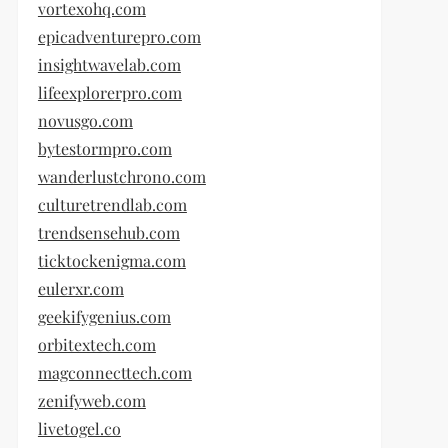
vortexohq.com
epicadventurepro.com
insightwavelab.com
lifeexplorerpro.com
novusgo.com
bytestormpro.com
wanderlustchrono.com
culturetrendlab.com
trendsensehub.com
ticktockenigma.com
eulerxr.com
geekifygenius.com
orbitextech.com
magconnecttech.com
zenifyweb.com
livetogel.co