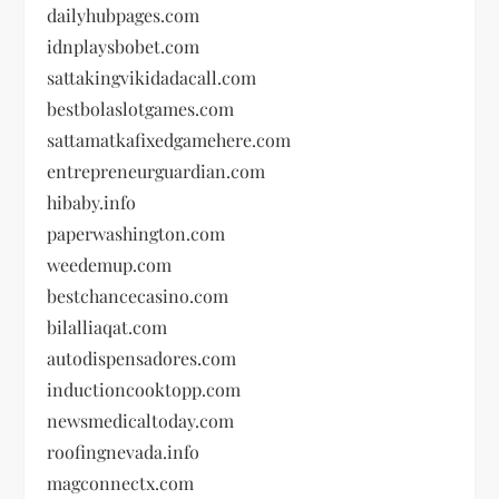
dailyhubpages.com
idnplaysbobet.com
sattakingvikidadacall.com
bestbolaslotgames.com
sattamatkafixedgamehere.com
entrepreneurguardian.com
hibaby.info
paperwashington.com
weedemup.com
bestchancecasino.com
bilalliaqat.com
autodispensadores.com
inductioncooktopp.com
newsmedicaltoday.com
roofingnevada.info
magconnectx.com