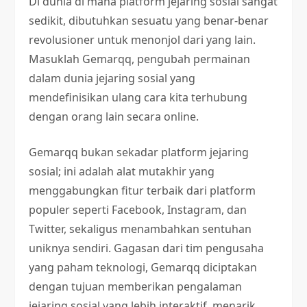
Di dunia di mana platform jejaring sosial sangat
sedikit, dibutuhkan sesuatu yang benar-benar
revolusioner untuk menonjol dari yang lain.
Masuklah Gemarqq, pengubah permainan
dalam dunia jejaring sosial yang
mendefinisikan ulang cara kita terhubung
dengan orang lain secara online.
Gemarqq bukan sekadar platform jejaring
sosial; ini adalah alat mutakhir yang
menggabungkan fitur terbaik dari platform
populer seperti Facebook, Instagram, dan
Twitter, sekaligus menambahkan sentuhan
uniknya sendiri. Gagasan dari tim pengusaha
yang paham teknologi, Gemarqq diciptakan
dengan tujuan memberikan pengalaman
jejaring sosial yang lebih interaktif, menarik,