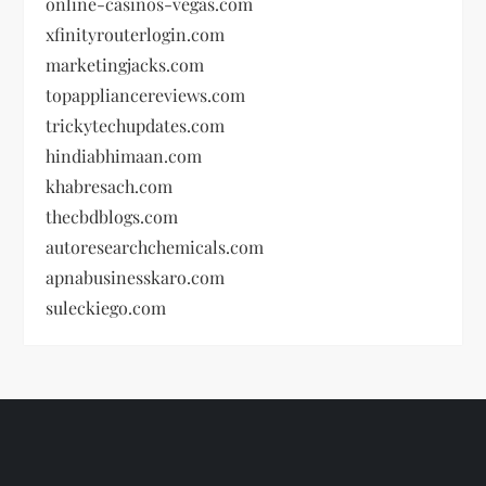
online-casinos-vegas.com
xfinityrouterlogin.com
marketingjacks.com
topappliancereviews.com
trickytechupdates.com
hindiabhimaan.com
khabresach.com
thecbdblogs.com
autoresearchchemicals.com
apnabusinesskaro.com
suleckiego.com