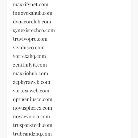
maxxifynet.com
innovexahub.com
dynacorelab.com
synexistechco.com
truvivopro.com
vividusco.com
vortexahq.com
zenithifyit.com
maxxiohub.com
zephyraweb.com
vortexaweb.com
optigeniusco.com
novuspherex.com
novaevopro.com
trusparktech.com
trubrandzhq.com