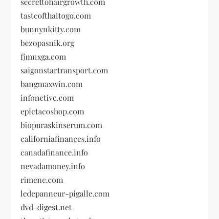
secrettohairgrowth.com
tasteofthaitogo.com
bunnynkitty.com
bezopasnik.org
fjmnxga.com
saigonstartransport.com
bangmaxwin.com
infonetive.com
epictacoshop.com
biopuraskinserum.com
californiafinances.info
canadafinance.info
nevadamoney.info
rimene.com
ledepanneur-pigalle.com
dvd-digest.net