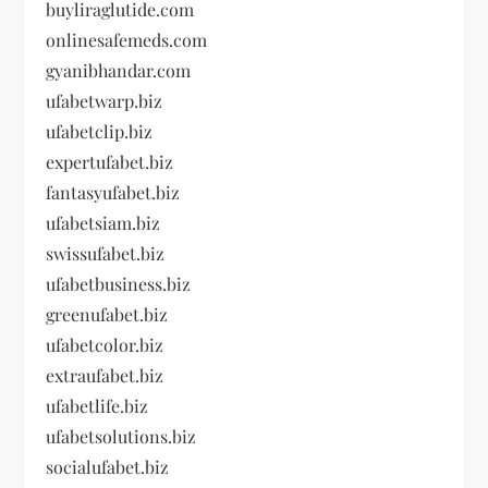
buyliraglutide.com
onlinesafemeds.com
gyanibhandar.com
ufabetwarp.biz
ufabetclip.biz
expertufabet.biz
fantasyufabet.biz
ufabetsiam.biz
swissufabet.biz
ufabetbusiness.biz
greenufabet.biz
ufabetcolor.biz
extraufabet.biz
ufabetlife.biz
ufabetsolutions.biz
socialufabet.biz