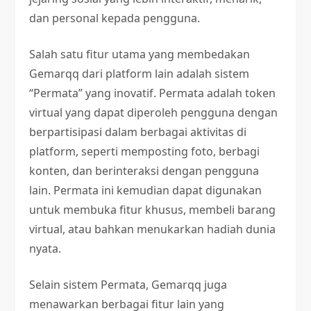
dan personal kepada pengguna.
Salah satu fitur utama yang membedakan
Gemarqq dari platform lain adalah sistem
“Permata” yang inovatif. Permata adalah token
virtual yang dapat diperoleh pengguna dengan
berpartisipasi dalam berbagai aktivitas di
platform, seperti memposting foto, berbagi
konten, dan berinteraksi dengan pengguna
lain. Permata ini kemudian dapat digunakan
untuk membuka fitur khusus, membeli barang
virtual, atau bahkan menukarkan hadiah dunia
nyata.
Selain sistem Permata, Gemarqq juga
menawarkan berbagai fitur lain yang