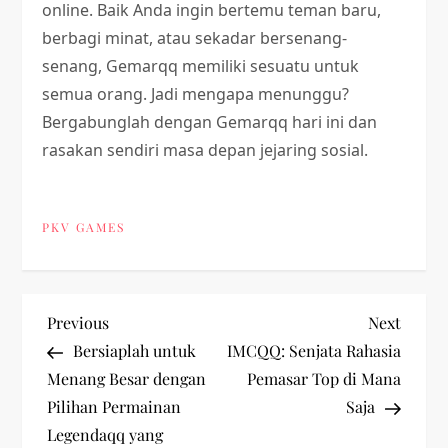
online. Baik Anda ingin bertemu teman baru,
berbagi minat, atau sekadar bersenang-
senang, Gemarqq memiliki sesuatu untuk
semua orang. Jadi mengapa menunggu?
Bergabunglah dengan Gemarqq hari ini dan
rasakan sendiri masa depan jejaring sosial.
PKV GAMES
P
Previous
Next
Previous
Next
Post
Post
Bersiaplah untuk
IMCQQ: Senjata Rahasia
o
Menang Besar dengan
Pemasar Top di Mana
Pilihan Permainan
Saja
s
Legendaqq yang