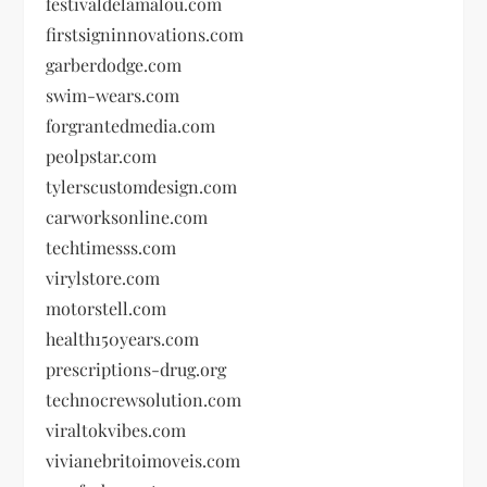
festivaldelamalou.com
firstsigninnovations.com
garberdodge.com
swim-wears.com
forgrantedmedia.com
peolpstar.com
tylerscustomdesign.com
carworksonline.com
techtimesss.com
virylstore.com
motorstell.com
health150years.com
prescriptions-drug.org
technocrewsolution.com
viraltokvibes.com
vivianebritoimoveis.com