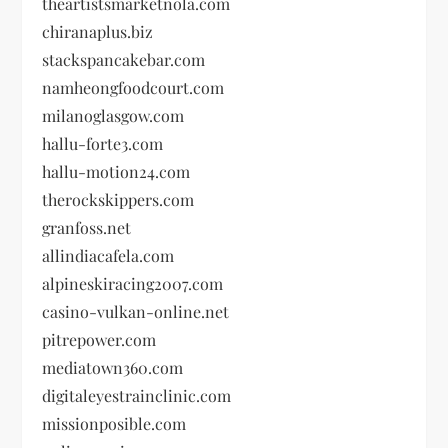
theartistsmarketnola.com
chiranaplus.biz
stackspancakebar.com
namheongfoodcourt.com
milanoglasgow.com
hallu-forte3.com
hallu-motion24.com
therockskippers.com
granfoss.net
allindiacafela.com
alpineskiracing2007.com
casino-vulkan-online.net
pitrepower.com
mediatown360.com
digitaleyestrainclinic.com
missionposible.com