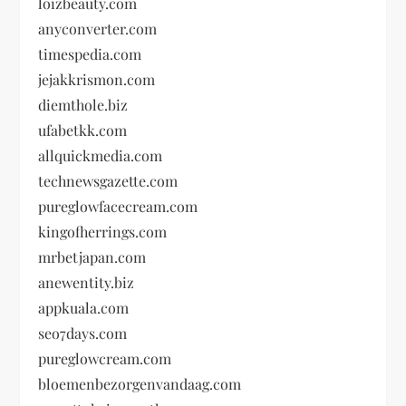
loizbeauty.com
anyconverter.com
timespedia.com
jejakkrismon.com
diemthole.biz
ufabetkk.com
allquickmedia.com
technewsgazette.com
pureglowfacecream.com
kingofherrings.com
mrbetjapan.com
anewentity.biz
appkuala.com
seo7days.com
pureglowcream.com
bloemenbezorgenvandaag.com