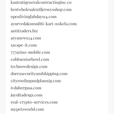
kastratigeneralcontractinginc.co
bestwholesalenfljerseysshop.com
openlivinglabdays14.com
ayurvedakonsultti-kari-nokela.com
antitraders.biz
aryanews24.com
xscape-it.com
777azino-mobile.com
cobbseniorbowl.com
technowdesign.com
durexsecurityandshipping.com
cityroofingandplannig.com
ivdabergasa.com
juyultadesga.com
real-crypto-services.com
mypetzworld.com