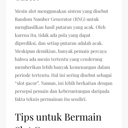
Mesin slot menggunakan sistem yang disebut
Random Number Generator (RNG) untuk
menghasilkan hasil putaran yang acak. Oleh
karena itu, tidak ada pola yang dapat
diprediksi, dan setiap putaran adalah acak.
Meskipun demikian, banyak pemain percaya
bahwa ada mesin tertentu yang cenderung
memberikan lebih banyak kemenangan dalam
periode tertentu. Hal ini sering disebut sebagai
“slot gacor”. Namun, ini lebih berkaitan dengan
persepsi pemain dan keberuntungan daripada
fakta teknis permainan itu sendiri.
Tips untuk Bermain