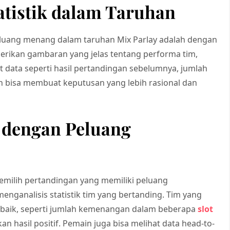
atistik dalam Taruhan
eluang menang dalam taruhan Mix Parlay adalah dengan
mberikan gambaran yang jelas tentang performa tim,
 data seperti hasil pertandingan sebelumnya, jumlah
n bisa membuat keputusan yang lebih rasional dan
 dengan Peluang
emilih pertandingan yang memiliki peluang
enganalisis statistik tim yang bertanding. Tim yang
ng baik, seperti jumlah kemenangan dalam beberapa
slot
n hasil positif. Pemain juga bisa melihat data head-to-