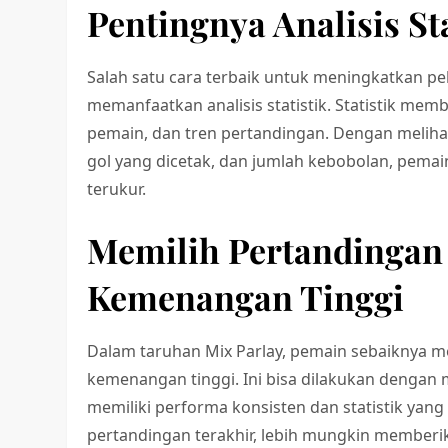
Pentingnya Analisis St
Salah satu cara terbaik untuk meningkatkan p
memanfaatkan analisis statistik. Statistik me
pemain, dan tren pertandingan. Dengan melihat
gol yang dicetak, dan jumlah kebobolan, pemai
terukur.
Memilih Pertandingan
Kemenangan Tinggi
Dalam taruhan Mix Parlay, pemain sebaiknya m
kemenangan tinggi. Ini bisa dilakukan dengan m
memiliki performa konsisten dan statistik ya
pertandingan terakhir, lebih mungkin memberika