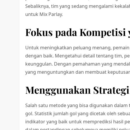
Sebaliknya, tim yang sedang mengalami kekala
untuk Mix Parlay.
Fokus pada Kompetisi 
Untuk meningkatkan peluang menang, pemain s
dengan baik. Mengetahui detail tentang tim, pe
keunggulan. Dengan pemahaman yang mendalam
yang menguntungkan dan membuat keputusan ya
Menggunakan Strategi
Salah satu metode yang bisa digunakan dalam 
gol. Statistik jumlah gol yang dicetak oleh se
indikator yang baik untuk memprediksi hasil p
dalam pertandingan sebelumnya memiliki pel