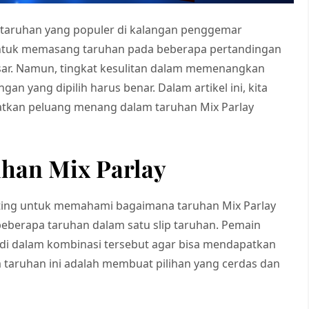
s taruhan yang populer di kalangan penggemar
ntuk memasang taruhan pada beberapa pertandingan
sar. Namun, tingkat kesulitan dalam memenangkan
gan yang dipilih harus benar. Dalam artikel ini, kita
tkan peluang menang dalam taruhan Mix Parlay
han Mix Parlay
enting untuk memahami bagaimana taruhan Mix Parlay
 beberapa taruhan dalam satu slip taruhan. Pemain
i dalam kombinasi tersebut agar bisa mendapatkan
taruhan ini adalah membuat pilihan yang cerdas dan