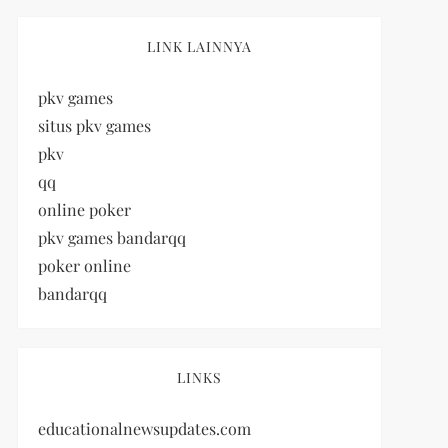
LINK LAINNYA
pkv games
situs pkv games
pkv
qq
online poker
pkv games bandarqq
poker online
bandarqq
LINKS
educationalnewsupdates.com