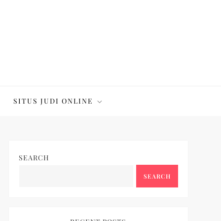
am Pilihan Game
 poker dan raih kemenangan besar setiap hari.
SITUS JUDI ONLINE
SEARCH
SEARCH