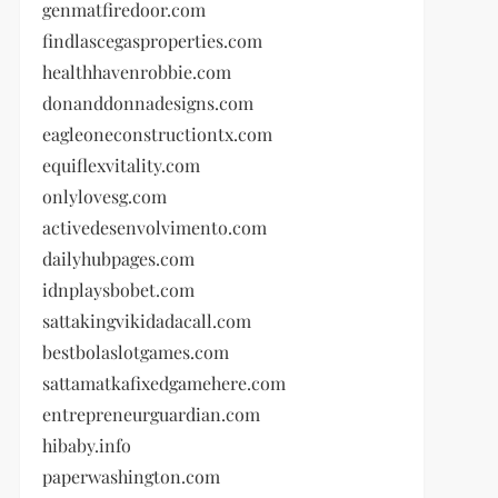
genmatfiredoor.com
findlascegasproperties.com
healthhavenrobbie.com
donanddonnadesigns.com
t
eagleoneconstructiontx.com
t
equiflexvitality.com
onlylovesg.com
activedesenvolvimento.com
dailyhubpages.com
idnplaysbobet.com
sattakingvikidadacall.com
bestbolaslotgames.com
sattamatkafixedgamehere.com
entrepreneurguardian.com
hibaby.info
paperwashington.com