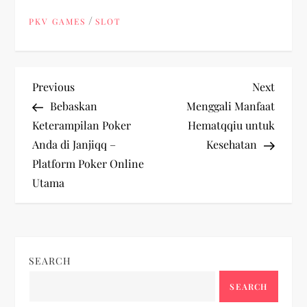
/
PKV GAMES
SLOT
P
Previous
Next
Previous
Next
Post
Post
Bebaskan
Menggali Manfaat
o
Keterampilan Poker
Hematqqiu untuk
Anda di Janjiqq –
Kesehatan
s
Platform Poker Online
t
Utama
n
a
SEARCH
v
SEARCH