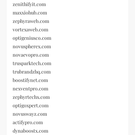
zenithifyit.com
maxxiohub.com
zephyraweb.com
vortexaweb.com
optigeniusco.com
novuspherex.com
novaevopro.com
trusparktech.com
trubrandzhq.com
boostifynet.com
nexventpro.com
zephyrtechx.com
optigoxpert.com
novuswayz.com
actifypro.com
dynaboostx.com