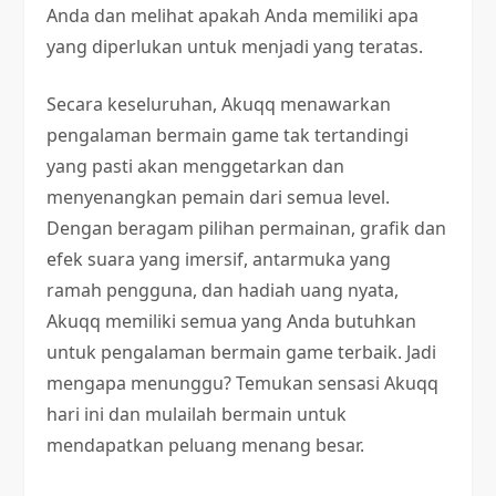
Anda dan melihat apakah Anda memiliki apa
yang diperlukan untuk menjadi yang teratas.
Secara keseluruhan, Akuqq ​​menawarkan
pengalaman bermain game tak tertandingi
yang pasti akan menggetarkan dan
menyenangkan pemain dari semua level.
Dengan beragam pilihan permainan, grafik dan
efek suara yang imersif, antarmuka yang
ramah pengguna, dan hadiah uang nyata,
Akuqq ​​memiliki semua yang Anda butuhkan
untuk pengalaman bermain game terbaik. Jadi
mengapa menunggu? Temukan sensasi Akuqq ​​
hari ini dan mulailah bermain untuk
mendapatkan peluang menang besar.