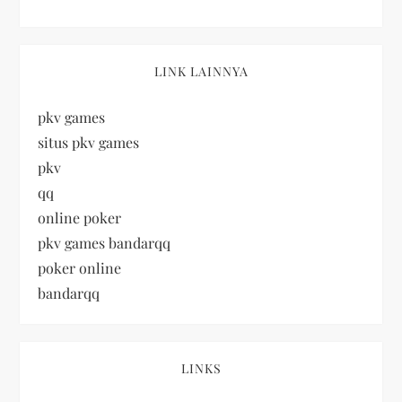
LINK LAINNYA
pkv games
situs pkv games
pkv
qq
online poker
pkv games bandarqq
poker online
bandarqq
LINKS