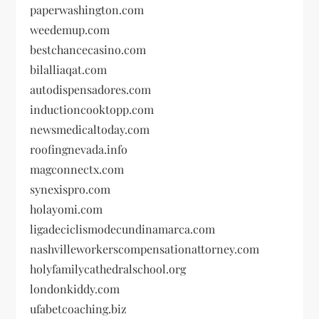
paperwashington.com
weedemup.com
bestchancecasino.com
bilalliaqat.com
autodispensadores.com
inductioncooktopp.com
newsmedicaltoday.com
roofingnevada.info
magconnectx.com
synexispro.com
holayomi.com
ligadeciclismodecundinamarca.com
nashvilleworkerscompensationattorney.com
holyfamilycathedralschool.org
londonkiddy.com
ufabetcoaching.biz