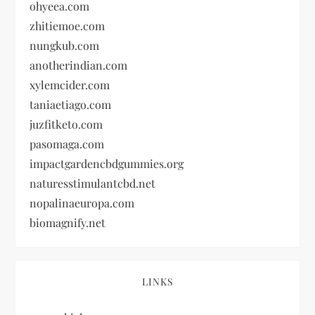
ohyeea.com
zhitiemoe.com
nungkub.com
anotherindian.com
xylemcider.com
taniaetiago.com
juzfitketo.com
pasomaga.com
impactgardencbdgummies.org
naturesstimulantcbd.net
nopalinaeuropa.com
biomagnify.net
LINKS