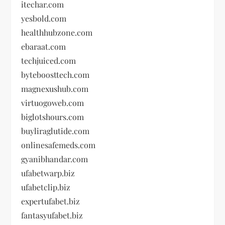
itechar.com
yesbold.com
healthhubzone.com
ebaraat.com
techjuiced.com
byteboosttech.com
magnexushub.com
virtuogoweb.com
biglotshours.com
buyliraglutide.com
onlinesafemeds.com
gyanibhandar.com
ufabetwarp.biz
ufabetclip.biz
expertufabet.biz
fantasyufabet.biz