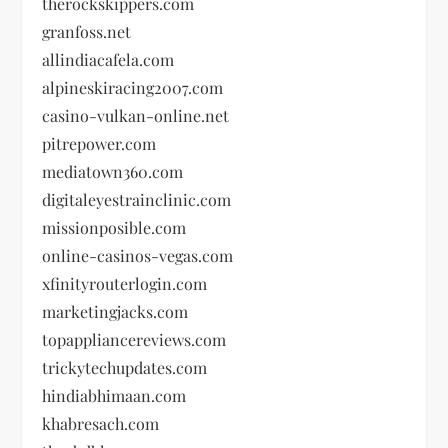
therockskippers.com
granfoss.net
allindiacafela.com
alpineskiracing2007.com
casino-vulkan-online.net
pitrepower.com
mediatown360.com
digitaleyestrainclinic.com
missionposible.com
online-casinos-vegas.com
xfinityrouterlogin.com
marketingjacks.com
topappliancereviews.com
trickytechupdates.com
hindiabhimaan.com
khabresach.com