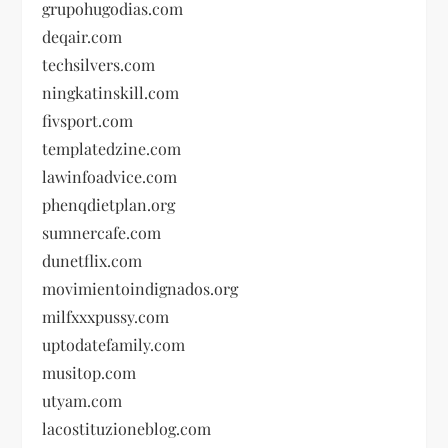
grupohugodias.com
deqair.com
techsilvers.com
ningkatinskill.com
fivsport.com
templatedzine.com
lawinfoadvice.com
phenqdietplan.org
sumnercafe.com
dunetflix.com
movimientoindignados.org
milfxxxpussy.com
uptodatefamily.com
musitop.com
utyam.com
lacostituzioneblog.com