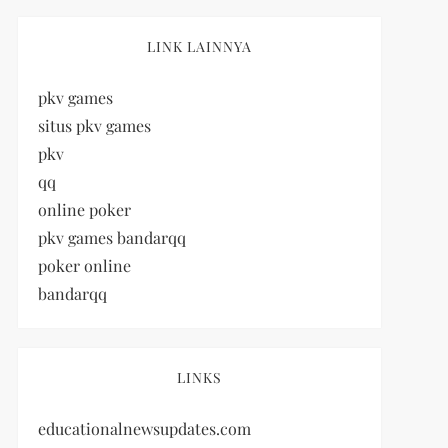
LINK LAINNYA
pkv games
situs pkv games
pkv
qq
online poker
pkv games bandarqq
poker online
bandarqq
LINKS
educationalnewsupdates.com