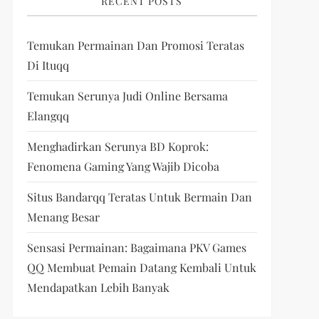
RECENT POSTS
Temukan Permainan Dan Promosi Teratas
Di Ituqq
Temukan Serunya Judi Online Bersama
Elangqq
Menghadirkan Serunya BD Koprok:
Fenomena Gaming Yang Wajib Dicoba
Situs Bandarqq Teratas Untuk Bermain Dan
Menang Besar
Sensasi Permainan: Bagaimana PKV Games
QQ Membuat Pemain Datang Kembali Untuk
Mendapatkan Lebih Banyak