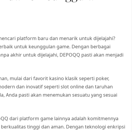
cari platform baru dan menarik untuk dijelajahi?
g terbaik untuk keunggulan game. Dengan berbagai
pa akhir untuk dijelajahi, DEPOQQ pasti akan menjadi
mulai dari favorit kasino klasik seperti poker,
modern dan inovatif seperti slot online dan taruhan
nda, Anda pasti akan menemukan sesuatu yang sesuai
QQ dari platform game lainnya adalah komitmennya
rkualitas tinggi dan aman. Dengan teknologi enkripsi