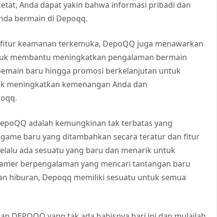
tat, Anda dapat yakin bahwa informasi pribadi dan
nda bermain di Depoqq.
 fitur keamanan terkemuka, DepoQQ juga menawarkan
ntuk membantu meningkatkan pengalaman bermain
pemain baru hingga promosi berkelanjutan untuk
ntuk meningkatkan kemenangan Anda dan
poqq.
 DepoQQ adalah kemungkinan tak terbatas yang
ame baru yang ditambahkan secara teratur dan fitur
selalu ada sesuatu yang baru dan menarik untuk
amer berpengalaman yang mencari tantangan baru
an hiburan, Depoqq memiliki sesuatu untuk semua
 DEPOQQ yang tak ada habisnya hari ini dan mulailah