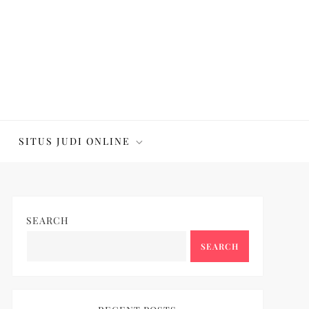
am Pilihan Game
 poker dan raih kemenangan besar setiap hari.
SITUS JUDI ONLINE
SEARCH
SEARCH