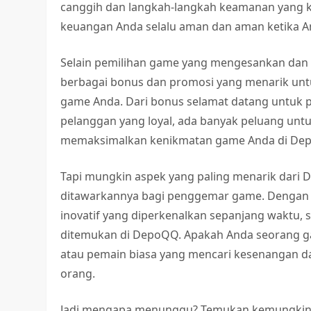
canggih dan langkah-langkah keamanan yang ke
keuangan Anda selalu aman dan aman ketika A
Selain pemilihan game yang mengesankan dan
berbagai bonus dan promosi yang menarik u
game Anda. Dari bonus selamat datang untuk 
pelanggan yang loyal, ada banyak peluang u
memaksimalkan kenikmatan game Anda di De
Tapi mungkin aspek yang paling menarik dari
ditawarkannya bagi penggemar game. Dengan g
inovatif yang diperkenalkan sepanjang waktu, 
ditemukan di DepoQQ. Apakah Anda seorang g
atau pemain biasa yang mencari kesenangan d
orang.
Jadi mengapa menunggu? Temukan kemungkinan