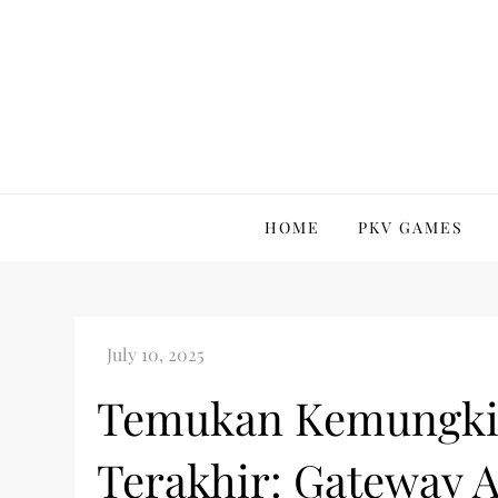
Skip
to
content
PKV Games: Situs Po
Temukan beragam pilihan game di situs poker
HOME
PKV GAMES
Temukan Kemungki
Terakhir: Gateway 