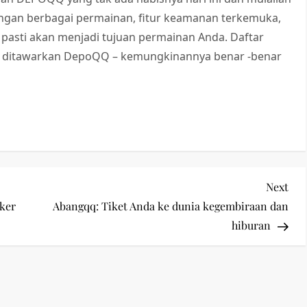
gan berbagai permainan, fitur keamanan terkemuka,
asti akan menjadi tujuan permainan Anda. Daftar
ng ditawarkan DepoQQ – kemungkinannya benar -benar
Nex
Next
Pos
ker
Abangqq: Tiket Anda ke dunia kegembiraan dan
hiburan