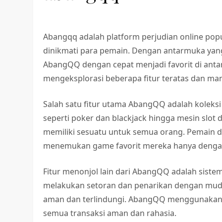
Abangqq adalah platform perjudian online po
dinikmati para pemain. Dengan antarmuka ya
AbangQQ dengan cepat menjadi favorit di antara
mengeksplorasi beberapa fitur teratas dan m
Salah satu fitur utama AbangQQ adalah koleksi
seperti poker dan blackjack hingga mesin slo
memiliki sesuatu untuk semua orang. Pemain 
menemukan game favorit mereka hanya dengan
Fitur menonjol lain dari AbangQQ adalah sis
melakukan setoran dan penarikan dengan mud
aman dan terlindungi. AbangQQ menggunakan 
semua transaksi aman dan rahasia.