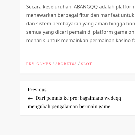
Secara keseluruhan, ABANGQQ adalah platform 
menawarkan berbagai fitur dan manfaat untuk 
dan sistem pembayaran yang aman hingga bon
semua yang dicari pemain di platform game on
menarik untuk memainkan permainan kasino fa
/
/
PKV GAMES
SBOBET88
SLOT
P
Previous
Previous
Post
Dari pemula ke pro: bagaimana wedeqq
o
mengubah pengalaman bermain game
s
t