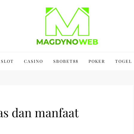
ker Online dengan Berag
 online yang menawarkan PKV Games. Nikmati berbagai varian
SLOT
CASINO
SBOBET88
POKER
TOGEL
as dan manfaat