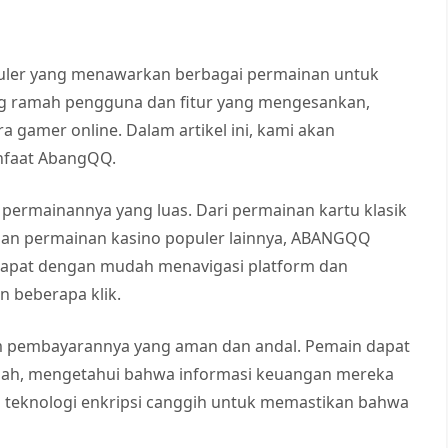
puler yang menawarkan berbagai permainan untuk
ng ramah pengguna dan fitur yang mengesankan,
 gamer online. Dalam artikel ini, kami akan
anfaat AbangQQ.
 permainannya yang luas. Dari permainan kartu klasik
t dan permainan kasino populer lainnya, ABANGQQ
dapat dengan mudah menavigasi platform dan
 beberapa klik.
tem pembayarannya yang aman dan andal. Pemain dapat
ah, mengetahui bahwa informasi keuangan mereka
teknologi enkripsi canggih untuk memastikan bahwa