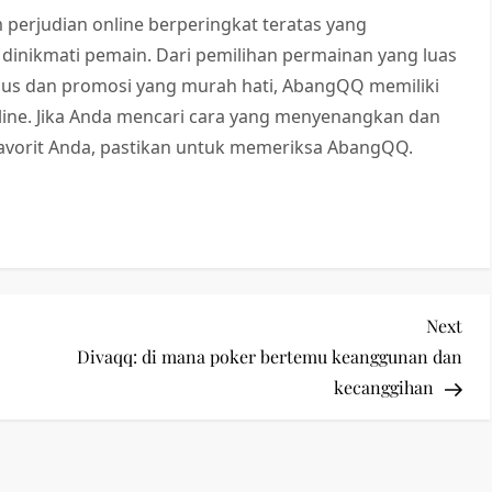
perjudian online berperingkat teratas yang
dinikmati pemain. Dari pemilihan permainan yang luas
us dan promosi yang murah hati, AbangQQ memiliki
line. Jika Anda mencari cara yang menyenangkan dan
vorit Anda, pastikan untuk memeriksa AbangQQ.
Nex
Next
Pos
Divaqq: di mana poker bertemu keanggunan dan
kecanggihan