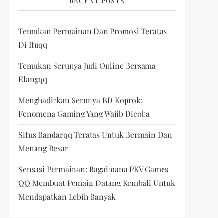
RECENT POSTS
Temukan Permainan Dan Promosi Teratas
Di Ituqq
Temukan Serunya Judi Online Bersama
Elangqq
Menghadirkan Serunya BD Koprok:
Fenomena Gaming Yang Wajib Dicoba
Situs Bandarqq Teratas Untuk Bermain Dan
Menang Besar
Sensasi Permainan: Bagaimana PKV Games
QQ Membuat Pemain Datang Kembali Untuk
Mendapatkan Lebih Banyak