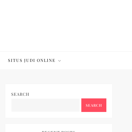
am Pilihan Game
 poker dan raih kemenangan besar setiap hari.
SITUS JUDI ONLINE
SEARCH
SEARCH