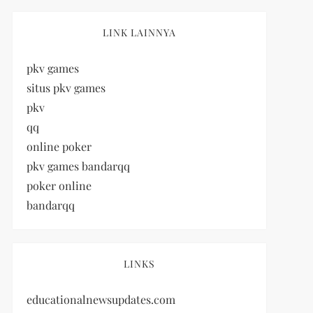
LINK LAINNYA
pkv games
situs pkv games
pkv
qq
online poker
pkv games bandarqq
poker online
bandarqq
LINKS
educationalnewsupdates.com