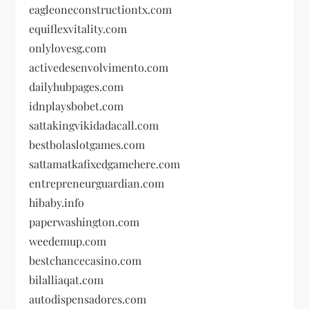
eagleoneconstructiontx.com
equiflexvitality.com
onlylovesg.com
activedesenvolvimento.com
dailyhubpages.com
idnplaysbobet.com
sattakingvikidadacall.com
bestbolaslotgames.com
sattamatkafixedgamehere.com
entrepreneurguardian.com
hibaby.info
paperwashington.com
weedemup.com
bestchancecasino.com
bilalliaqat.com
autodispensadores.com