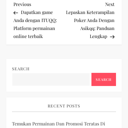
P
Previous
Next
Previous
Next
Post
Post
Dapatkan game
Lepaskan Keterampilan
o
Anda dengan ITUQQ:
Poker Anda Dengan
Platform permainan
Asikqq: Panduan
s
online terbaik
Lengkap
t
n
SEARCH
a
SEARCH
v
i
RECENT POSTS
g
Temukan Permainan Dan Promosi Teratas Di
a