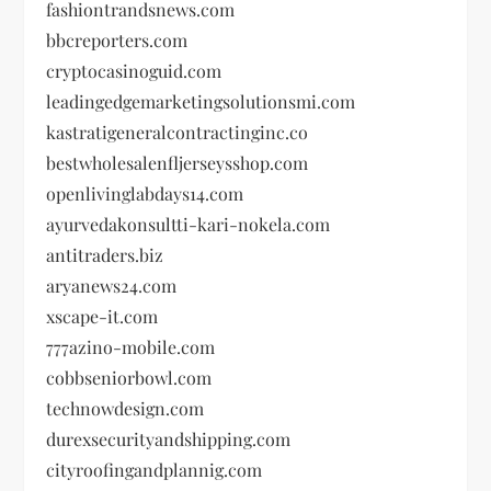
fashiontrandsnews.com
bbcreporters.com
cryptocasinoguid.com
leadingedgemarketingsolutionsmi.com
kastratigeneralcontractinginc.co
bestwholesalenfljerseysshop.com
openlivinglabdays14.com
ayurvedakonsultti-kari-nokela.com
antitraders.biz
aryanews24.com
xscape-it.com
777azino-mobile.com
cobbseniorbowl.com
technowdesign.com
durexsecurityandshipping.com
cityroofingandplannig.com