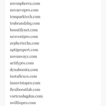
novuspherex.com
novaevopro.com
trusparktech.com
trubrandzhq.com
boostifynet.com
nexventpro.com
zephyrtechx.com
optigoxpert.com
novuswayz.com
actifypro.com
dynaboostx.com
instaflexco.com
innovistapro.com
flexiboostlab.com
vortexohqplus.com
swiftiopro.com