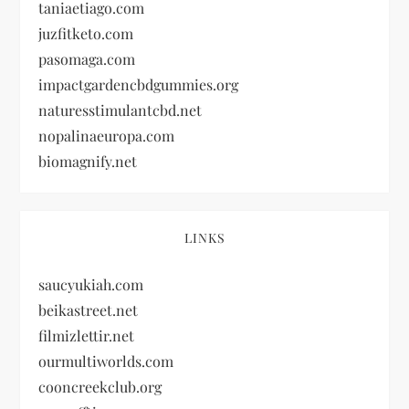
taniaetiago.com
juzfitketo.com
pasomaga.com
impactgardencbdgummies.org
naturesstimulantcbd.net
nopalinaeuropa.com
biomagnify.net
LINKS
saucyukiah.com
beikastreet.net
filmizlettir.net
ourmultiworlds.com
cooncreekclub.org