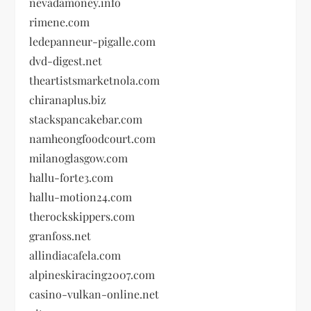
nevadamoney.info
rimene.com
ledepanneur-pigalle.com
dvd-digest.net
theartistsmarketnola.com
chiranaplus.biz
stackspancakebar.com
namheongfoodcourt.com
milanoglasgow.com
hallu-forte3.com
hallu-motion24.com
therockskippers.com
granfoss.net
allindiacafela.com
alpineskiracing2007.com
casino-vulkan-online.net