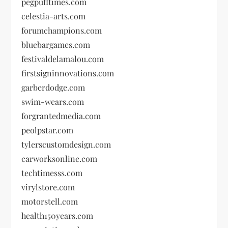
pegpufftimes.com
celestia-arts.com
forumchampions.com
bluebargames.com
festivaldelamalou.com
firstsigninnovations.com
garberdodge.com
swim-wears.com
forgrantedmedia.com
peolpstar.com
tylerscustomdesign.com
carworksonline.com
techtimesss.com
virylstore.com
motorstell.com
health150years.com