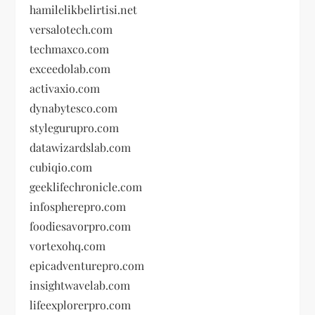
hamilelikbelirtisi.net
versalotech.com
techmaxco.com
exceedolab.com
activaxio.com
dynabytesco.com
stylegurupro.com
datawizardslab.com
cubiqio.com
geeklifechronicle.com
infospherepro.com
foodiesavorpro.com
vortexohq.com
epicadventurepro.com
insightwavelab.com
lifeexplorerpro.com