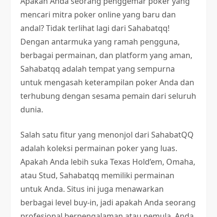
Apakah Anda seorang penggemar poker yang
mencari mitra poker online yang baru dan
andal? Tidak terlihat lagi dari Sahabatqq!
Dengan antarmuka yang ramah pengguna,
berbagai permainan, dan platform yang aman,
Sahabatqq adalah tempat yang sempurna
untuk mengasah keterampilan poker Anda dan
terhubung dengan sesama pemain dari seluruh
dunia.
Salah satu fitur yang menonjol dari SahabatQQ
adalah koleksi permainan poker yang luas.
Apakah Anda lebih suka Texas Hold’em, Omaha,
atau Stud, Sahabatqq memiliki permainan
untuk Anda. Situs ini juga menawarkan
berbagai level buy-in, jadi apakah Anda seorang
profesional berpengalaman atau pemula, Anda