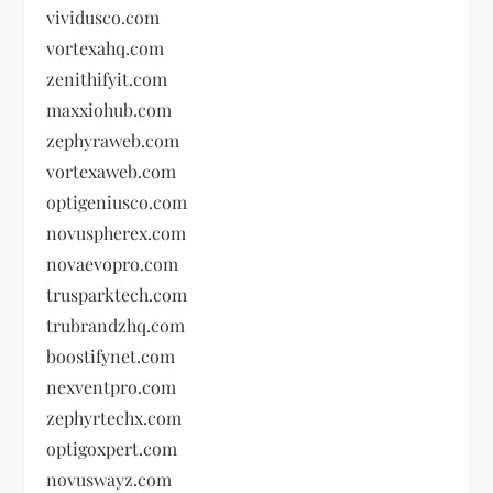
vividusco.com
vortexahq.com
zenithifyit.com
maxxiohub.com
zephyraweb.com
vortexaweb.com
optigeniusco.com
novuspherex.com
novaevopro.com
trusparktech.com
trubrandzhq.com
boostifynet.com
nexventpro.com
zephyrtechx.com
optigoxpert.com
novuswayz.com