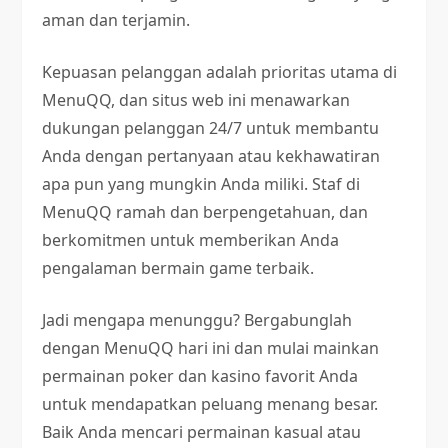
aman dan terjamin.
Kepuasan pelanggan adalah prioritas utama di
MenuQQ, dan situs web ini menawarkan
dukungan pelanggan 24/7 untuk membantu
Anda dengan pertanyaan atau kekhawatiran
apa pun yang mungkin Anda miliki. Staf di
MenuQQ ramah dan berpengetahuan, dan
berkomitmen untuk memberikan Anda
pengalaman bermain game terbaik.
Jadi mengapa menunggu? Bergabunglah
dengan MenuQQ hari ini dan mulai mainkan
permainan poker dan kasino favorit Anda
untuk mendapatkan peluang menang besar.
Baik Anda mencari permainan kasual atau