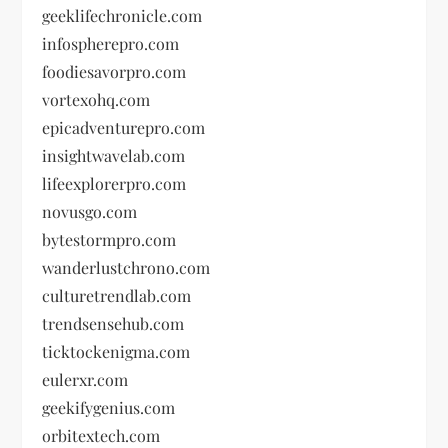
geeklifechronicle.com
infospherepro.com
foodiesavorpro.com
vortexohq.com
epicadventurepro.com
insightwavelab.com
lifeexplorerpro.com
novusgo.com
bytestormpro.com
wanderlustchrono.com
culturetrendlab.com
trendsensehub.com
ticktockenigma.com
eulerxr.com
geekifygenius.com
orbitextech.com