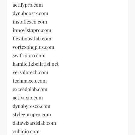
actifypro.com
dynaboostx.com
instaflexco.com
innovistapro.com
flexiboostlab.com
vortexohqplus.com
swiftiopro.com
hamilelikbelirtisi.net
versalotech.com
techmaxco.com
exceedolab.com
activaxio.com
dynabytesco.com
stylegurupro.com
datawizardslab.com
cubiqio.com