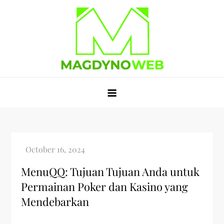
Skip
to
content
PKV Games: Situs Poker Online
Temukan beragam pilihan game di situs poker online yang
menawarkan PKV Games. Nikmati berbagai varian poker
dengan Beragam Pilihan Game
dan raih kemenangan besar setiap hari.
MenuQQ: Tujuan Tujuan Anda untuk
Permainan Poker dan Kasino yang
Mendebarkan