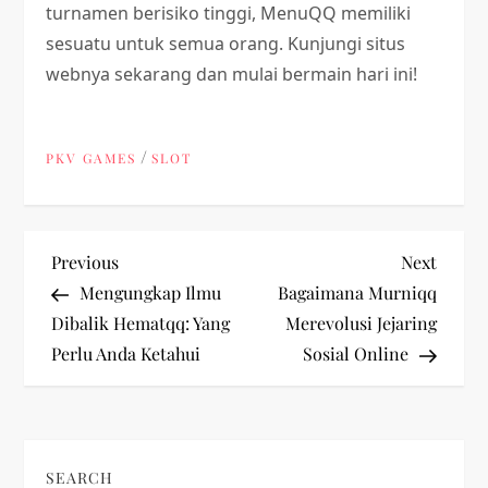
turnamen berisiko tinggi, MenuQQ memiliki
sesuatu untuk semua orang. Kunjungi situs
webnya sekarang dan mulai bermain hari ini!
/
PKV GAMES
SLOT
P
Previous
Next
Previous
Next
Post
Post
Mengungkap Ilmu
Bagaimana Murniqq
o
Dibalik Hematqq: Yang
Merevolusi Jejaring
Perlu Anda Ketahui
Sosial Online
s
t
n
SEARCH