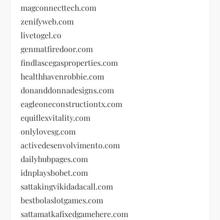
magconnecttech.com
zenifyweb.com
livetogel.co
genmatfiredoor.com
findlascegasproperties.com
healthhavenrobbie.com
donanddonnadesigns.com
eagleoneconstructiontx.com
equiflexvitality.com
onlylovesg.com
activedesenvolvimento.com
dailyhubpages.com
idnplaysbobet.com
sattakingvikidadacall.com
bestbolaslotgames.com
sattamatkafixedgamehere.com