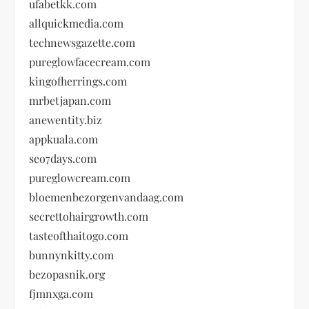
ufabetkk.com
allquickmedia.com
technewsgazette.com
pureglowfacecream.com
kingofherrings.com
mrbetjapan.com
anewentity.biz
appkuala.com
seo7days.com
pureglowcream.com
bloemenbezorgenvandaag.com
secrettohairgrowth.com
tasteofthaitogo.com
bunnynkitty.com
bezopasnik.org
fjmnxga.com