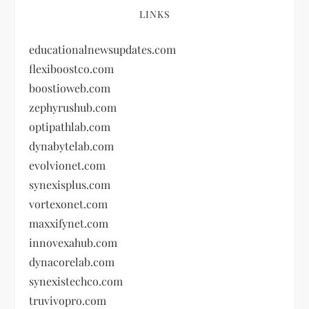
LINKS
educationalnewsupdates.com
flexiboostco.com
boostioweb.com
zephyrushub.com
optipathlab.com
dynabytelab.com
evolvionet.com
synexisplus.com
vortexonet.com
maxxifynet.com
innovexahub.com
dynacorelab.com
synexistechco.com
truvivopro.com