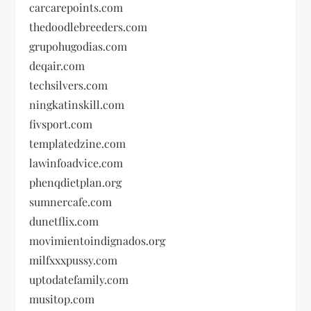
carcarepoints.com
thedoodlebreeders.com
grupohugodias.com
deqair.com
techsilvers.com
ningkatinskill.com
fivsport.com
templatedzine.com
lawinfoadvice.com
phenqdietplan.org
sumnercafe.com
dunetflix.com
movimientoindignados.org
milfxxxpussy.com
uptodatefamily.com
musitop.com