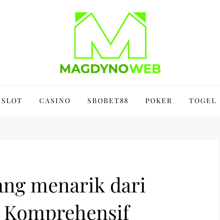
ker Online dengan Berag
 online yang menawarkan PKV Games. Nikmati berbagai varian
SLOT
CASINO
SBOBET88
POKER
TOGEL
ang menarik dari
n Komprehensif