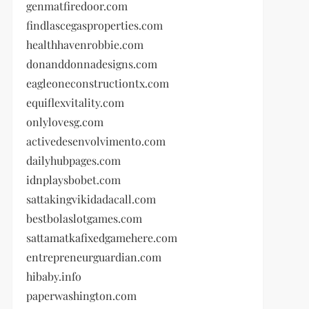
genmatfiredoor.com
findlascegasproperties.com
healthhavenrobbie.com
donanddonnadesigns.com
eagleoneconstructiontx.com
equiflexvitality.com
onlylovesg.com
activedesenvolvimento.com
dailyhubpages.com
idnplaysbobet.com
sattakingvikidadacall.com
bestbolaslotgames.com
sattamatkafixedgamehere.com
entrepreneurguardian.com
hibaby.info
paperwashington.com