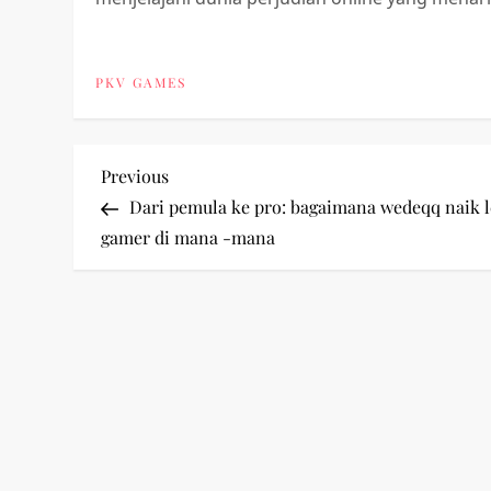
PKV GAMES
P
Previous
Previous
Post
Dari pemula ke pro: bagaimana wedeqq naik l
o
gamer di mana -mana
s
t
n
a