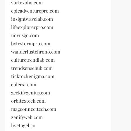
vortexohq.com
epicadventurepro.com
insightwavelab.com
lifeexplorerpro.com
novusgo.com
bytestormpro.com
wanderlustchrono.com
culturetrendlab.com
trendsensehub.com
ticktockenigma.com
eulerxr.com
geekifygenius.com
orbitextech.com
magconnecttech.com
zenifyweb.com
livetogel.co