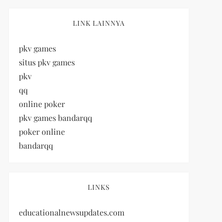
LINK LAINNYA
pkv games
situs pkv games
pkv
qq
online poker
pkv games bandarqq
poker online
bandarqq
LINKS
educationalnewsupdates.com