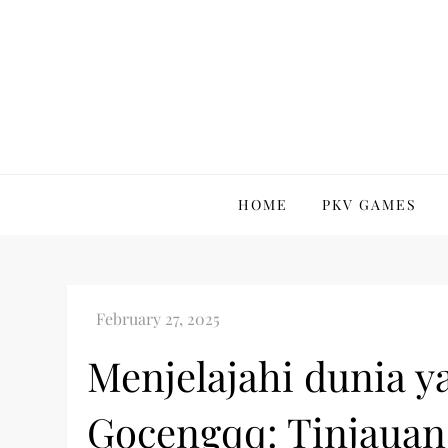
Skip
to
content
PKV Games: Situs Po
Temukan beragam pilihan game di situs poker
HOME
PKV GAMES
Menjelajahi dunia y
Gocengqq: Tinjaua