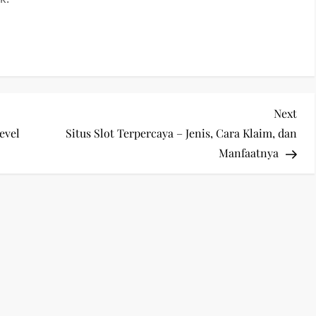
Nex
Next
Pos
evel
Situs Slot Terpercaya – Jenis, Cara Klaim, dan
Manfaatnya