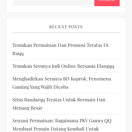
i
g
RECENT POSTS
a
t
Temukan Permainan Dan Promosi Teratas Di
Ituqq
i
Temukan Serunya Judi Online Bersama Elangqq
o
Menghadirkan Serunya BD Koprok: Fenomena
n
Gaming Yang Wajib Dicoba
Situs Bandarqq Teratas Untuk Bermain Dan
Menang Besar
Sensasi Permainan: Bagaimana PKV Games QQ
Membuat Pemain Datang Kembali Untuk