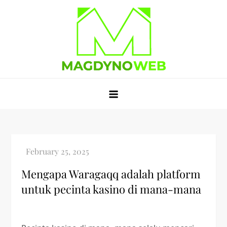
Skip
to
content
PKV Games: Situs Poker Online
Temukan beragam pilihan game di situs poker online yang
menawarkan PKV Games. Nikmati berbagai varian poker
dengan Beragam Pilihan Game
dan raih kemenangan besar setiap hari.
Mengapa Waragaqq adalah platform
untuk pecinta kasino di mana-mana