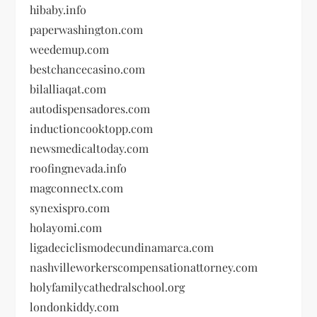
hibaby.info
paperwashington.com
weedemup.com
bestchancecasino.com
bilalliaqat.com
autodispensadores.com
inductioncooktopp.com
newsmedicaltoday.com
roofingnevada.info
magconnectx.com
synexispro.com
holayomi.com
ligadeciclismodecundinamarca.com
nashvilleworkerscompensationattorney.com
holyfamilycathedralschool.org
londonkiddy.com