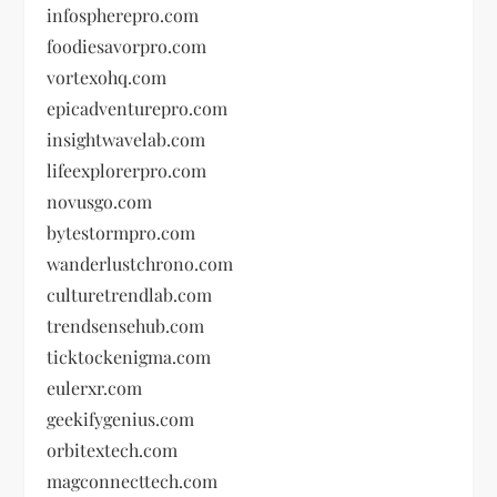
infospherepro.com
foodiesavorpro.com
vortexohq.com
epicadventurepro.com
insightwavelab.com
lifeexplorerpro.com
novusgo.com
bytestormpro.com
wanderlustchrono.com
culturetrendlab.com
trendsensehub.com
ticktockenigma.com
eulerxr.com
geekifygenius.com
orbitextech.com
magconnecttech.com