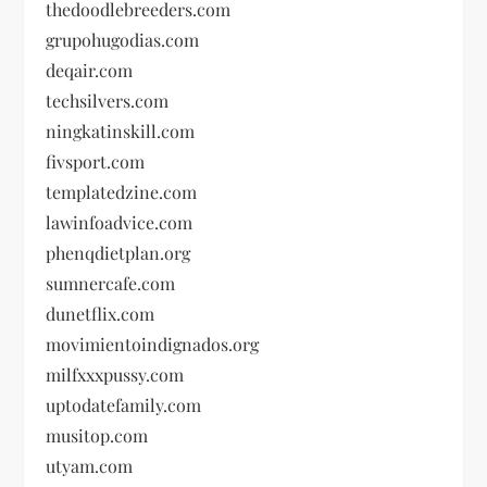
thedoodlebreeders.com
grupohugodias.com
deqair.com
techsilvers.com
ningkatinskill.com
fivsport.com
templatedzine.com
lawinfoadvice.com
phenqdietplan.org
sumnercafe.com
dunetflix.com
movimientoindignados.org
milfxxxpussy.com
uptodatefamily.com
musitop.com
utyam.com