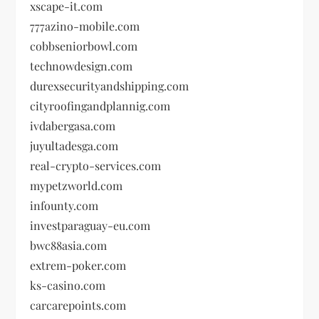
xscape-it.com
777azino-mobile.com
cobbseniorbowl.com
technowdesign.com
durexsecurityandshipping.com
cityroofingandplannig.com
ivdabergasa.com
juyultadesga.com
real-crypto-services.com
mypetzworld.com
infounty.com
investparaguay-eu.com
bwc88asia.com
extrem-poker.com
ks-casino.com
carcarepoints.com