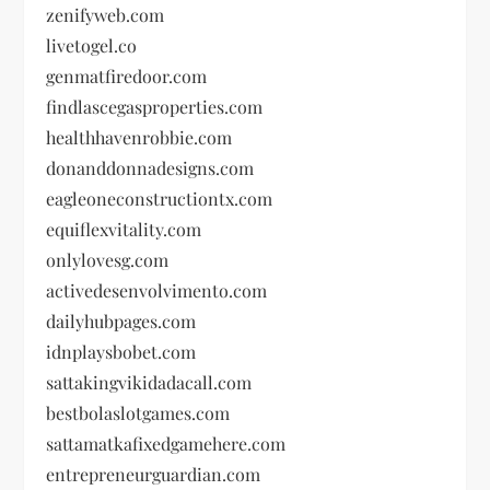
zenifyweb.com
livetogel.co
genmatfiredoor.com
findlascegasproperties.com
healthhavenrobbie.com
donanddonnadesigns.com
eagleoneconstructiontx.com
equiflexvitality.com
onlylovesg.com
activedesenvolvimento.com
dailyhubpages.com
idnplaysbobet.com
sattakingvikidadacall.com
bestbolaslotgames.com
sattamatkafixedgamehere.com
entrepreneurguardian.com