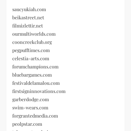
saucyukiah.com
beikastreet.net
filmizlettir.net
ourmultiworlds.com
cooncreekclub.org
pegpufftimes.com
celestia-arts.com
forumchampions.com
bluebargames.com
festivaldelamalou.com
firstsigninnovations.com
garberdodge.com
swim-wears.com
forgrantedmedia.com
peolpstar.com