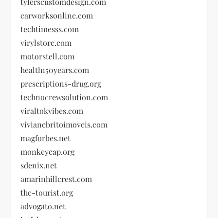
tylerscustomdesign.com
carworksonline.com
techtimesss.com
virylstore.com
motorstell.com
health150years.com
prescriptions-drug.org
technocrewsolution.com
viraltokvibes.com
vivianebritoimoveis.com
magforbes.net
monkeycap.org
sdenix.net
amarinhillcrest.com
the-tourist.org
advogato.net