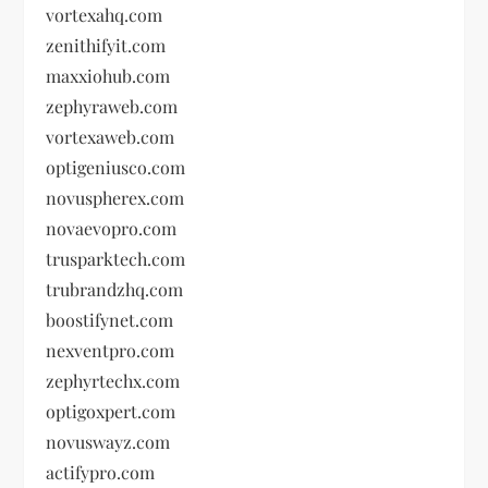
vortexahq.com
zenithifyit.com
maxxiohub.com
zephyraweb.com
vortexaweb.com
optigeniusco.com
novuspherex.com
novaevopro.com
trusparktech.com
trubrandzhq.com
boostifynet.com
nexventpro.com
zephyrtechx.com
optigoxpert.com
novuswayz.com
actifypro.com