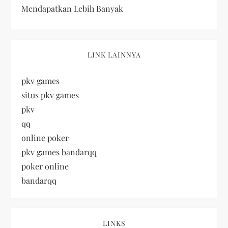
Mendapatkan Lebih Banyak
LINK LAINNYA
pkv games
situs pkv games
pkv
qq
online poker
pkv games bandarqq
poker online
bandarqq
LINKS