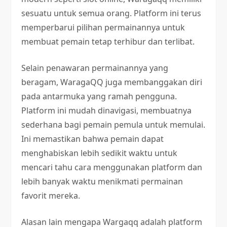
sesuatu untuk semua orang. Platform ini terus
memperbarui pilihan permainannya untuk
membuat pemain tetap terhibur dan terlibat.
Selain penawaran permainannya yang
beragam, WaragaQQ juga membanggakan diri
pada antarmuka yang ramah pengguna.
Platform ini mudah dinavigasi, membuatnya
sederhana bagi pemain pemula untuk memulai.
Ini memastikan bahwa pemain dapat
menghabiskan lebih sedikit waktu untuk
mencari tahu cara menggunakan platform dan
lebih banyak waktu menikmati permainan
favorit mereka.
Alasan lain mengapa Wargaqq adalah platform