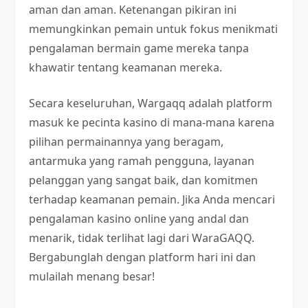
aman dan aman. Ketenangan pikiran ini
memungkinkan pemain untuk fokus menikmati
pengalaman bermain game mereka tanpa
khawatir tentang keamanan mereka.
Secara keseluruhan, Wargaqq adalah platform
masuk ke pecinta kasino di mana-mana karena
pilihan permainannya yang beragam,
antarmuka yang ramah pengguna, layanan
pelanggan yang sangat baik, dan komitmen
terhadap keamanan pemain. Jika Anda mencari
pengalaman kasino online yang andal dan
menarik, tidak terlihat lagi dari WaraGAQQ.
Bergabunglah dengan platform hari ini dan
mulailah menang besar!