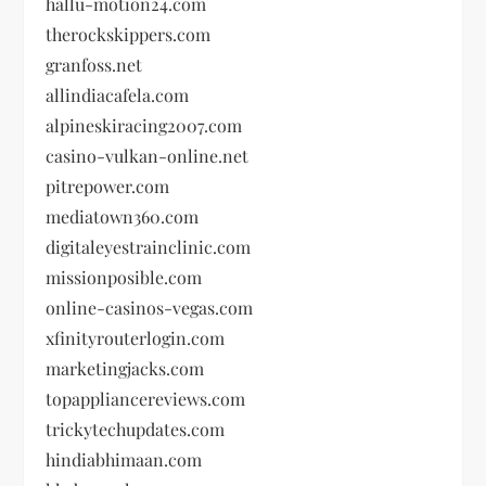
hallu-motion24.com
therockskippers.com
granfoss.net
allindiacafela.com
alpineskiracing2007.com
casino-vulkan-online.net
pitrepower.com
mediatown360.com
digitaleyestrainclinic.com
missionposible.com
online-casinos-vegas.com
xfinityrouterlogin.com
marketingjacks.com
topappliancereviews.com
trickytechupdates.com
hindiabhimaan.com