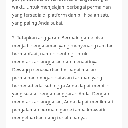
waktu untuk menjelajahi berbagai permainan
yang tersedia di platform dan pilih salah satu
yang paling Anda sukai.
2. Tetapkan anggaran: Bermain game bisa
menjadi pengalaman yang menyenangkan dan
bermanfaat, namun penting untuk
menetapkan anggaran dan menaatinya.
Dewaqq menawarkan berbagai macam
permainan dengan batasan taruhan yang
berbeda-beda, sehingga Anda dapat memilih
yang sesuai dengan anggaran Anda. Dengan
menetapkan anggaran, Anda dapat menikmati
pengalaman bermain game tanpa khawatir
mengeluarkan uang terlalu banyak.