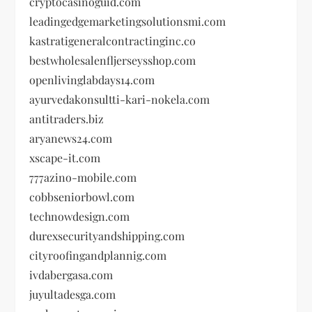
cryptocasinoguid.com
leadingedgemarketingsolutionsmi.com
kastratigeneralcontractinginc.co
bestwholesalenfljerseysshop.com
openlivinglabdays14.com
ayurvedakonsultti-kari-nokela.com
antitraders.biz
aryanews24.com
xscape-it.com
777azino-mobile.com
cobbseniorbowl.com
technowdesign.com
durexsecurityandshipping.com
cityroofingandplannig.com
ivdabergasa.com
juyultadesga.com