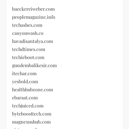
baeckereiweber.com
peoplemagazine.info
techashes.com
canyouwash.co
havadisantalya.com
techdtimes.com
techieboot.com
gundembalikesir.com
itechar.com
yesbold.com
healthhubzone.com
ebaraat.com
techjuiced.com
byteboosttech.com
magnexushub.com