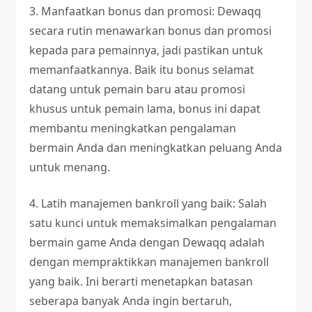
3. Manfaatkan bonus dan promosi: Dewaqq
secara rutin menawarkan bonus dan promosi
kepada para pemainnya, jadi pastikan untuk
memanfaatkannya. Baik itu bonus selamat
datang untuk pemain baru atau promosi
khusus untuk pemain lama, bonus ini dapat
membantu meningkatkan pengalaman
bermain Anda dan meningkatkan peluang Anda
untuk menang.
4. Latih manajemen bankroll yang baik: Salah
satu kunci untuk memaksimalkan pengalaman
bermain game Anda dengan Dewaqq adalah
dengan mempraktikkan manajemen bankroll
yang baik. Ini berarti menetapkan batasan
seberapa banyak Anda ingin bertaruh,