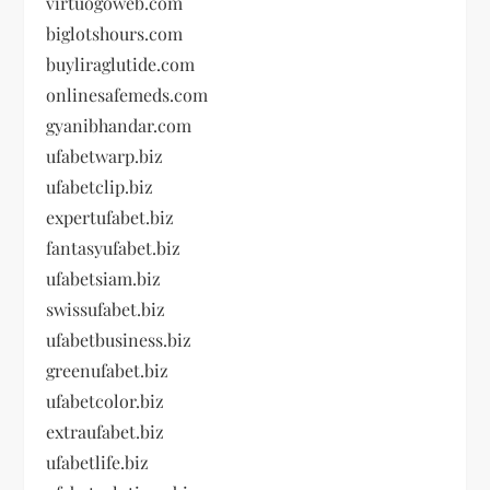
virtuogoweb.com
biglotshours.com
buyliraglutide.com
onlinesafemeds.com
gyanibhandar.com
ufabetwarp.biz
ufabetclip.biz
expertufabet.biz
fantasyufabet.biz
ufabetsiam.biz
swissufabet.biz
ufabetbusiness.biz
greenufabet.biz
ufabetcolor.biz
extraufabet.biz
ufabetlife.biz