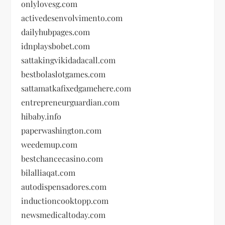
onlylovesg.com
activedesenvolvimento.com
dailyhubpages.com
idnplaysbobet.com
sattakingvikidadacall.com
bestbolaslotgames.com
sattamatkafixedgamehere.com
entrepreneurguardian.com
hibaby.info
paperwashington.com
weedemup.com
bestchancecasino.com
bilalliaqat.com
autodispensadores.com
inductioncooktopp.com
newsmedicaltoday.com