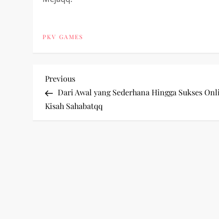
PKV GAMES
P
Previous
Previous
Post
Dari Awal yang Sederhana Hingga Sukses Onl
o
Kisah Sahabatqq
s
t
n
a