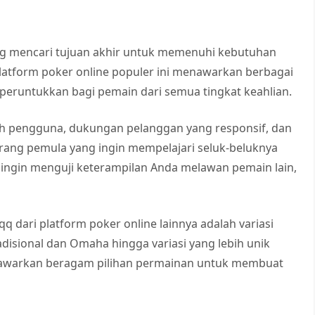
ng mencari tujuan akhir untuk memenuhi kebutuhan
atform poker online populer ini menawarkan berbagai
peruntukkan bagi pemain dari semua tingkat keahlian.
h pengguna, dukungan pelanggan yang responsif, dan
ang pemula yang ingin mempelajari seluk-beluknya
ingin menguji keterampilan Anda melawan pemain lain,
 dari platform poker online lainnya adalah variasi
disional dan Omaha hingga variasi yang lebih unik
enawarkan beragam pilihan permainan untuk membuat