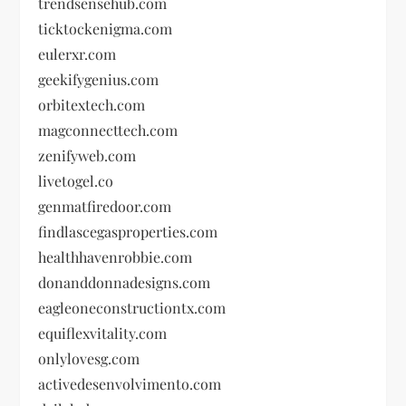
trendsensehub.com
ticktockenigma.com
eulerxr.com
geekifygenius.com
orbitextech.com
magconnecttech.com
zenifyweb.com
livetogel.co
genmatfiredoor.com
findlascegasproperties.com
healthhavenrobbie.com
donanddonnadesigns.com
eagleoneconstructiontx.com
equiflexvitality.com
onlylovesg.com
activedesenvolvimento.com