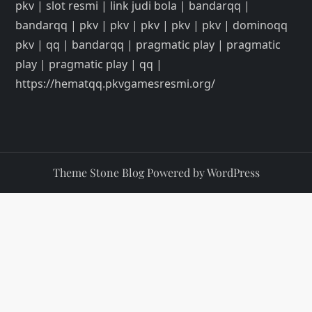
pkv
|
slot resmi
|
link judi bola
|
bandarqq
|
bandarqq
|
pkv
|
pkv
|
pkv
|
pkv
|
pkv
|
dominoqq
pkv
|
qq
|
bandarqq
|
pragmatic play
|
pragmatic
play
|
pragmatic play
|
qq
|
https://hematqq.pkvgamesresmi.org/
Theme Stone Blog Powered by
WordPress