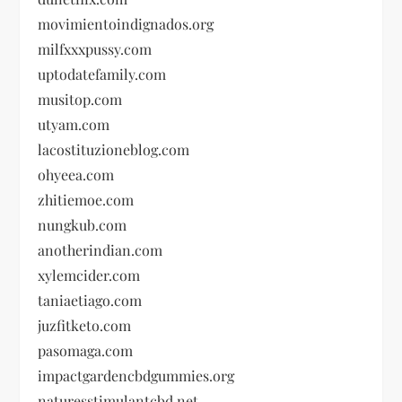
movimientoindignados.org
milfxxxpussy.com
uptodatefamily.com
musitop.com
utyam.com
lacostituzioneblog.com
ohyeea.com
zhitiemoe.com
nungkub.com
anotherindian.com
xylemcider.com
taniaetiago.com
juzfitketo.com
pasomaga.com
impactgardencbdgummies.org
naturesstimulantcbd.net