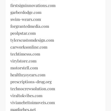
firstsigninnovations.com
garberdodge.com
swim-wears.com
forgrantedmedia.com
peolpstar.com
tylerscustomdesign.com
carworksonline.com
techtimesss.com
virylstore.com
motorstell.com
health150years.com
prescriptions-drug.org
technocrewsolution.com
viraltokvibes.com
vivianebritoimoveis.com
magforbes.net