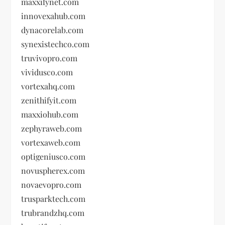
maxxifynet.com
innovexahub.com
dynacorelab.com
synexistechco.com
truvivopro.com
vividusco.com
vortexahq.com
zenithifyit.com
maxxiohub.com
zephyraweb.com
vortexaweb.com
optigeniusco.com
novuspherex.com
novaevopro.com
trusparktech.com
trubrandzhq.com