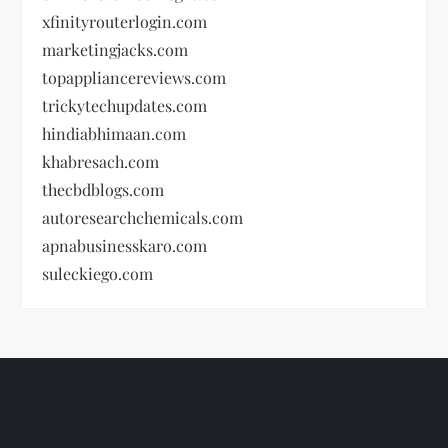
xfinityrouterlogin.com
marketingjacks.com
topappliancereviews.com
trickytechupdates.com
hindiabhimaan.com
khabresach.com
thecbdblogs.com
autoresearchchemicals.com
apnabusinesskaro.com
suleckiego.com