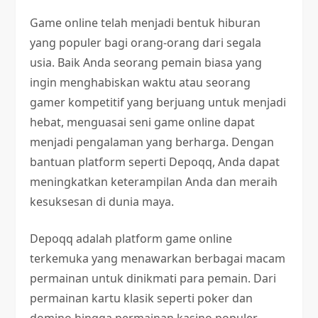
Game online telah menjadi bentuk hiburan
yang populer bagi orang-orang dari segala
usia. Baik Anda seorang pemain biasa yang
ingin menghabiskan waktu atau seorang
gamer kompetitif yang berjuang untuk menjadi
hebat, menguasai seni game online dapat
menjadi pengalaman yang berharga. Dengan
bantuan platform seperti Depoqq, Anda dapat
meningkatkan keterampilan Anda dan meraih
kesuksesan di dunia maya.
Depoqq adalah platform game online
terkemuka yang menawarkan berbagai macam
permainan untuk dinikmati para pemain. Dari
permainan kartu klasik seperti poker dan