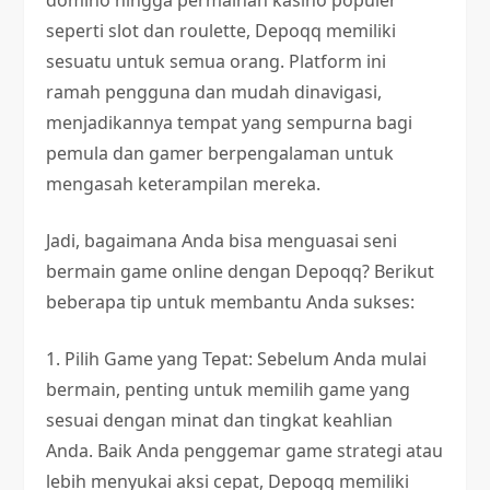
domino hingga permainan kasino populer
seperti slot dan roulette, Depoqq memiliki
sesuatu untuk semua orang. Platform ini
ramah pengguna dan mudah dinavigasi,
menjadikannya tempat yang sempurna bagi
pemula dan gamer berpengalaman untuk
mengasah keterampilan mereka.
Jadi, bagaimana Anda bisa menguasai seni
bermain game online dengan Depoqq? Berikut
beberapa tip untuk membantu Anda sukses:
1. Pilih Game yang Tepat: Sebelum Anda mulai
bermain, penting untuk memilih game yang
sesuai dengan minat dan tingkat keahlian
Anda. Baik Anda penggemar game strategi atau
lebih menyukai aksi cepat, Depoqq memiliki