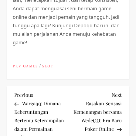
lain, menetapkan tujuan, dan tetap konsisten,
Anda dapat menguasai seni bermain game
online dan menjadi pemain yang tangguh. Jadi
tunggu apa lagi? Kunjungi Depoqq hari ini dan
mulailah perjalanan Anda menuju kehebatan
game!
/
PKV GAMES
SLOT
P
Previous
Next
Previous
Next
Post
Post
Wargaqq: Dimana
Rasakan Sensasi
o
Keberuntungan
Kemenangan bersama
Bertemu Keterampilan
WedeQQ: Era Baru
s
dalam Permainan
Poker Online