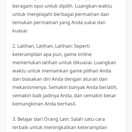
beragam opsi untuk dipilih. Luangkan waktu
untuk menjelajahi berbagai permainan dan
temukan permainan yang Anda sukai dan
kuasai.
2. Latihan, Latihan, Latihan: Seperti
keterampilan apa pun, game online
memerlukan latihan untuk dikuasai. Luangkan
waktu untuk memainkan game pilihan Anda
dan biasakan diri Anda dengan aturan dan
mekanismenya. Semakin banyak Anda berlatih,
semakin baik jadinya Anda, dan semakin besar
kemungkinan Anda berhasil.
3. Belajar dari Orang Lain: Salah satu cara
terbaik untuk meningkatkan keterampilan