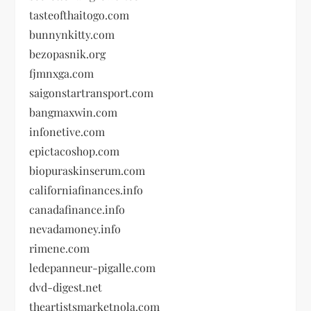
tasteofthaitogo.com
bunnynkitty.com
bezopasnik.org
fjmnxga.com
saigonstartransport.com
bangmaxwin.com
infonetive.com
epictacoshop.com
biopuraskinserum.com
californiafinances.info
canadafinance.info
nevadamoney.info
rimene.com
ledepanneur-pigalle.com
dvd-digest.net
theartistsmarketnola.com