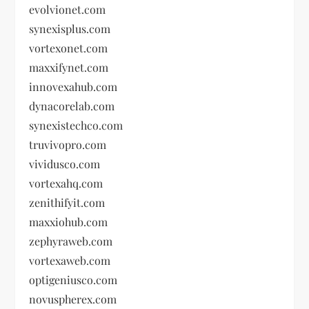
evolvionet.com
synexisplus.com
vortexonet.com
maxxifynet.com
innovexahub.com
dynacorelab.com
synexistechco.com
truvivopro.com
vividusco.com
vortexahq.com
zenithifyit.com
maxxiohub.com
zephyraweb.com
vortexaweb.com
optigeniusco.com
novuspherex.com