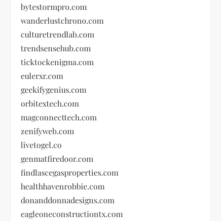
bytestormpro.com
wanderlustchrono.com
culturetrendlab.com
trendsensehub.com
ticktockenigma.com
eulerxr.com
geekifygenius.com
orbitextech.com
magconnecttech.com
zenifyweb.com
livetogel.co
genmatfiredoor.com
findlascegasproperties.com
healthhavenrobbie.com
donanddonnadesigns.com
eagleoneconstructiontx.com