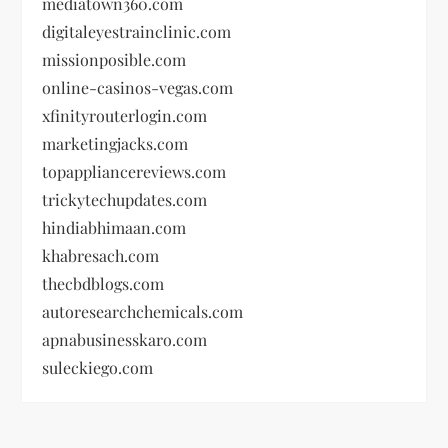
mediatown360.com
digitaleyestrainclinic.com
missionposible.com
online-casinos-vegas.com
xfinityrouterlogin.com
marketingjacks.com
topappliancereviews.com
trickytechupdates.com
hindiabhimaan.com
khabresach.com
thecbdblogs.com
autoresearchchemicals.com
apnabusinesskaro.com
suleckiego.com