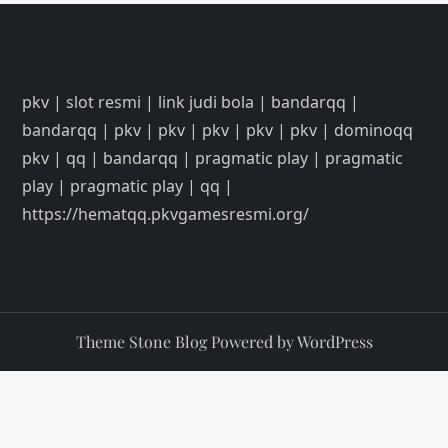
pkv
|
slot resmi
|
link judi bola
|
bandarqq
|
bandarqq
|
pkv
|
pkv
|
pkv
|
pkv
|
pkv
|
dominoqq
pkv
|
qq
|
bandarqq
|
pragmatic play
|
pragmatic
play
|
pragmatic play
|
qq
|
https://hematqq.pkvgamesresmi.org/
Theme Stone Blog Powered by
WordPress