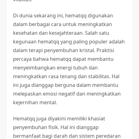
Di dunia sekarang ini, hematqq digunakan
dalam berbagai cara untuk meningkatkan
kesehatan dan kesejahteraan. Salah satu
kegunaan hematqq yang paling populer adalah
dalam terapi penyembuhan kristal. Praktisi
percaya bahwa hematqq dapat membantu
menyeimbangkan energi tubuh dan
meningkatkan rasa tenang dan stabilitas. Hal
ini juga dianggap berguna dalam membantu
melepaskan emosi negatif dan meningkatkan
kejernihan mental.
Hematqq juga diyakini memiliki khasiat
penyembuhan fisik. Hal ini dianggap
bermanfaat bagi darah dan sistem peredaran