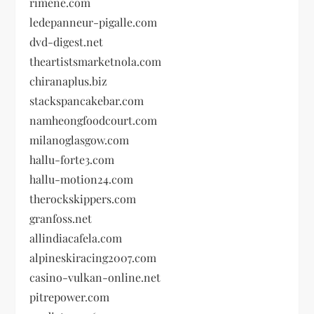
rimene.com
ledepanneur-pigalle.com
dvd-digest.net
theartistsmarketnola.com
chiranaplus.biz
stackspancakebar.com
namheongfoodcourt.com
milanoglasgow.com
hallu-forte3.com
hallu-motion24.com
therockskippers.com
granfoss.net
allindiacafela.com
alpineskiracing2007.com
casino-vulkan-online.net
pitrepower.com