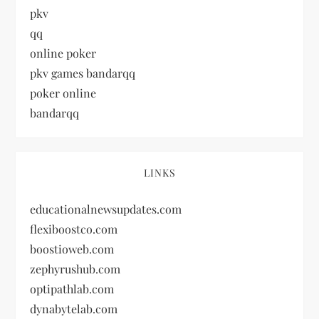
pkv
qq
online poker
pkv games bandarqq
poker online
bandarqq
LINKS
educationalnewsupdates.com
flexiboostco.com
boostioweb.com
zephyrushub.com
optipathlab.com
dynabytelab.com