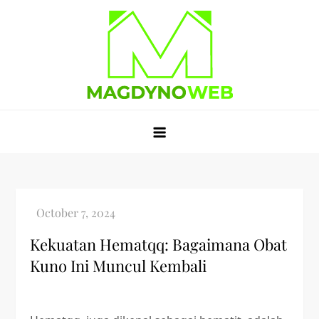
Skip
to
content
PKV Games: Situs Poker Online
Temukan beragam pilihan game di situs poker online yang
menawarkan PKV Games. Nikmati berbagai varian poker
dengan Beragam Pilihan Game
dan raih kemenangan besar setiap hari.
Kekuatan Hematqq: Bagaimana Obat
Kuno Ini Muncul Kembali