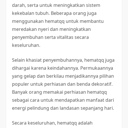
darah, serta untuk meningkatkan sistem
kekebalan tubuh. Beberapa orang juga
menggunakan hematqq untuk membantu
meredakan nyeri dan meningkatkan
penyembuhan serta vitalitas secara
keseluruhan.
Selain khasiat penyembuhannya, hematqq juga
dihargai karena keindahannya. Permukaannya
yang gelap dan berkilau menjadikannya pilihan
populer untuk perhiasan dan benda dekoratif.
Banyak orang memakai perhiasan hematqq
sebagai cara untuk mendapatkan manfaat dari
energi pelindung dan landasan sepanjang hari.
Secara keseluruhan, hematqq adalah