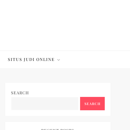
am Pilihan Game
 poker dan raih kemenangan besar setiap hari.
SITUS JUDI ONLINE
SEARCH
SEARCH