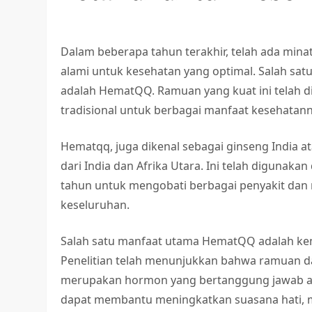
Dalam beberapa tahun terakhir, telah ada mina
alami untuk kesehatan yang optimal. Salah sa
adalah HematQQ. Ramuan yang kuat ini telah 
tradisional untuk berbagai manfaat kesehatann
Hematqq, juga dikenal sebagai ginseng India at
dari India dan Afrika Utara. Ini telah digunaka
tahun untuk mengobati berbagai penyakit da
keseluruhan.
Salah satu manfaat utama HematQQ adalah k
Penelitian telah menunjukkan bahwa ramuan 
merupakan hormon yang bertanggung jawab at
dapat membantu meningkatkan suasana hati, m