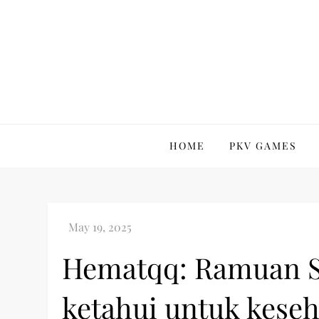
Skip
to
content
PKV Games: Situs Po
Temukan beragam pilihan game di situs poker
HOME
PKV GAMES
Hematqq: Ramuan S
ketahui untuk keseh