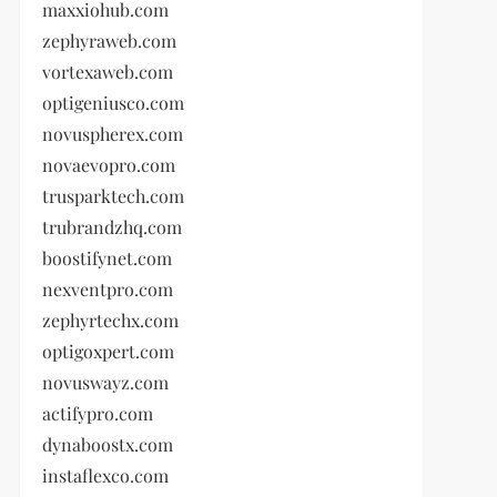
maxxiohub.com
zephyraweb.com
vortexaweb.com
optigeniusco.com
novuspherex.com
novaevopro.com
trusparktech.com
trubrandzhq.com
boostifynet.com
nexventpro.com
zephyrtechx.com
optigoxpert.com
novuswayz.com
actifypro.com
dynaboostx.com
instaflexco.com