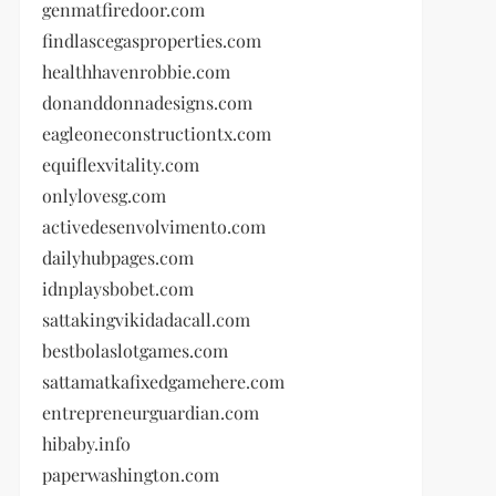
genmatfiredoor.com
findlascegasproperties.com
healthhavenrobbie.com
donanddonnadesigns.com
eagleoneconstructiontx.com
equiflexvitality.com
onlylovesg.com
activedesenvolvimento.com
dailyhubpages.com
idnplaysbobet.com
sattakingvikidadacall.com
bestbolaslotgames.com
sattamatkafixedgamehere.com
entrepreneurguardian.com
hibaby.info
paperwashington.com