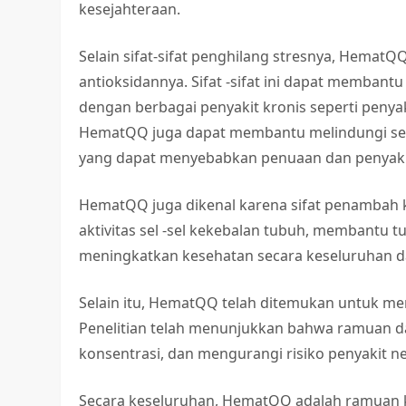
kesejahteraan.
Selain sifat-sifat penghilang stresnya, HematQQ
antioksidannya. Sifat -sifat ini dapat memban
dengan berbagai penyakit kronis seperti penyaki
HematQQ juga dapat membantu melindungi sel 
yang dapat menyebabkan penuaan dan penyakit
HematQQ juga dikenal karena sifat penambah 
aktivitas sel -sel kekebalan tubuh, membantu 
meningkatkan kesehatan secara keseluruhan da
Selain itu, HematQQ telah ditemukan untuk me
Penelitian telah menunjukkan bahwa ramuan
konsentrasi, dan mengurangi risiko penyakit n
Secara keseluruhan, HematQQ adalah ramuan 