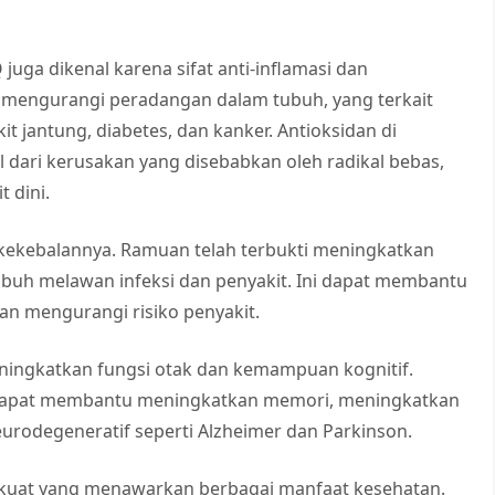
 juga dikenal karena sifat anti-inflamasi dan
tu mengurangi peradangan dalam tubuh, yang terkait
t jantung, diabetes, dan kanker. Antioksidan di
dari kerusakan yang disebabkan oleh radikal bebas,
 dini.
kekebalannya. Ramuan telah terbukti meningkatkan
tubuh melawan infeksi dan penyakit. Ini dapat membantu
n mengurangi risiko penyakit.
ningkatkan fungsi otak dan kemampuan kognitif.
 dapat membantu meningkatkan memori, meningkatkan
eurodegeneratif seperti Alzheimer dan Parkinson.
kuat yang menawarkan berbagai manfaat kesehatan.