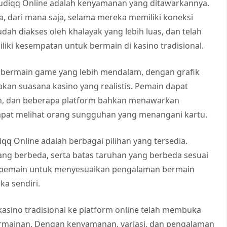
udiqq Online adalah kenyamanan yang ditawarkannya.
 dari mana saja, selama mereka memiliki koneksi
dah diakses oleh khalayak yang lebih luas, dan telah
iki kesempatan untuk bermain di kasino tradisional.
bermain game yang lebih mendalam, dengan grafik
akan suasana kasino yang realistis. Pemain dapat
olan, dan beberapa platform bahkan menawarkan
apat melihat orang sungguhan yang menangani kartu.
qq Online adalah berbagai pilihan yang tersedia.
ang berbeda, serta batas taruhan yang berbeda sesuai
 pemain untuk menyesuaikan pengalaman bermain
a sendiri.
kasino tradisional ke platform online telah membuka
rmainan. Dengan kenyamanan, variasi, dan pengalaman