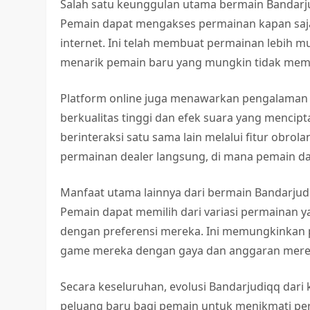
Salah satu keunggulan utama bermain Bandarj
Pemain dapat mengakses permainan kapan saja,
internet. Ini telah membuat permainan lebih mu
menarik pemain baru yang mungkin tidak memil
Platform online juga menawarkan pengalaman 
berkualitas tinggi dan efek suara yang mencipt
berinteraksi satu sama lain melalui fitur obr
permainan dealer langsung, di mana pemain d
Manfaat utama lainnya dari bermain Bandarjudi
Pemain dapat memilih dari variasi permainan y
dengan preferensi mereka. Ini memungkinkan
game mereka dengan gaya dan anggaran merek
Secara keseluruhan, evolusi Bandarjudiqq dari 
peluang baru bagi pemain untuk menikmati pe