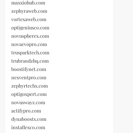
maxxiohub.com
zephyraweb.com
vortexaweb.com
optigeniusco.com
novuspherex.com
novaevopro.com
trusparktech.com
trubrandzhq.com
boostifynet.com
nexventpro.com
zephyrtechx.com
optigoxpert.com
novuswayz.com
actifypro.com
dynaboostx.com
instaflexco.com