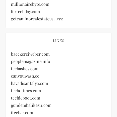
millionairebyte.com
fortechday.com
getcaminorealestateusa.xyz
LINKS
baeckereiweber.com
peoplemagazine.info
techashes.com
canyouwash.co
havadisantalya.com
techdtimes.com
techieboot.com
gundembalikesir.com
itechar.com