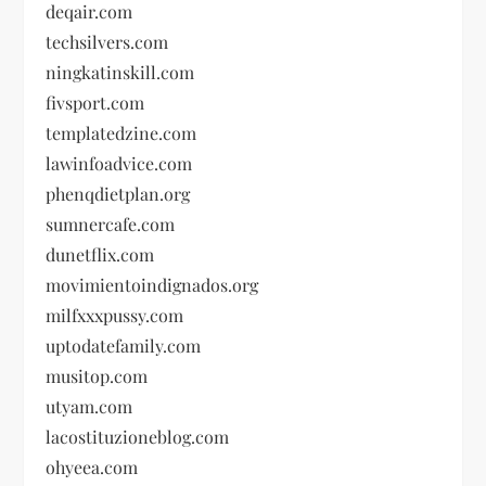
deqair.com
techsilvers.com
ningkatinskill.com
fivsport.com
templatedzine.com
lawinfoadvice.com
phenqdietplan.org
sumnercafe.com
dunetflix.com
movimientoindignados.org
milfxxxpussy.com
uptodatefamily.com
musitop.com
utyam.com
lacostituzioneblog.com
ohyeea.com