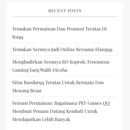
i
RECENT POSTS
g
Temukan Permainan Dan Promosi Teratas Di
a
Ituqq
t
Temukan Serunya Judi Online Bersama Elangqq
i
Menghadirkan Serunya BD Koprok: Fenomena
Gaming Yang Wajib Dicoba
o
Situs Bandarqq Teratas Untuk Bermain Dan
n
Menang Besar
Sensasi Permainan: Bagaimana PKV Games QQ
Membuat Pemain Datang Kembali Untuk
Mendapatkan Lebih Banyak