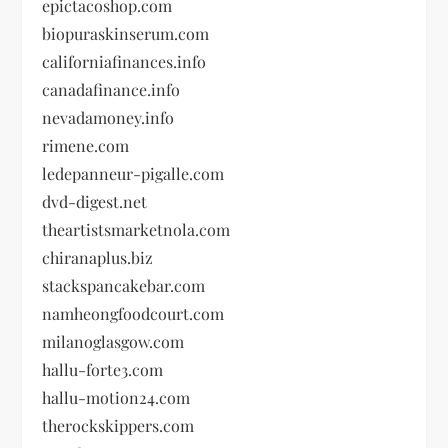
epictacoshop.com
biopuraskinserum.com
californiafinances.info
canadafinance.info
nevadamoney.info
rimene.com
ledepanneur-pigalle.com
dvd-digest.net
theartistsmarketnola.com
chiranaplus.biz
stackspancakebar.com
namheongfoodcourt.com
milanoglasgow.com
hallu-forte3.com
hallu-motion24.com
therockskippers.com