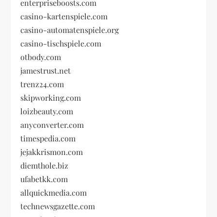
enterpriseboosts.com
casino-kartenspiele.com
casino-automatenspiele.org
casino-tischspiele.com
otbody.com
jamestrust.net
trenz24.com
skipworking.com
loizbeauty.com
anyconverter.com
timespedia.com
jejakkrismon.com
diemthole.biz
ufabetkk.com
allquickmedia.com
technewsgazette.com