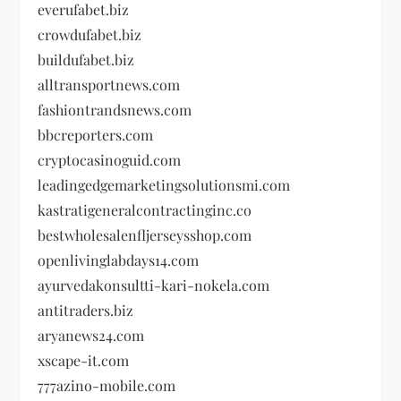
everufabet.biz
crowdufabet.biz
buildufabet.biz
alltransportnews.com
fashiontrandsnews.com
bbcreporters.com
cryptocasinoguid.com
leadingedgemarketingsolutionsmi.com
kastratigeneralcontractinginc.co
bestwholesalenfljerseysshop.com
openlivinglabdays14.com
ayurvedakonsultti-kari-nokela.com
antitraders.biz
aryanews24.com
xscape-it.com
777azino-mobile.com