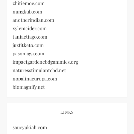
zhitiemoe.com
nungkub.com
anotherindian.com
xylemcider.com
taniaetiago.com
juzfitketo.com
pasomaga.com
impactgardencbdgummies.org
naturesstimulantcbd.net
nopalinaeuropa.com
biomagnify.net
LINKS
saucyukiah.com