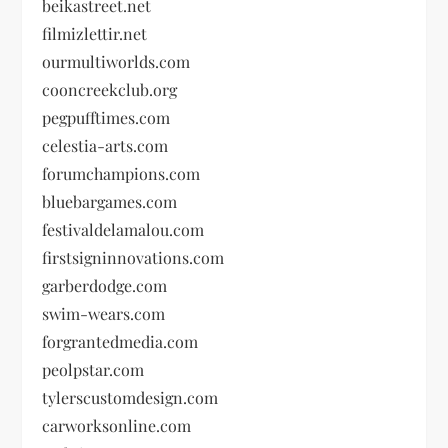
beikastreet.net
filmizlettir.net
ourmultiworlds.com
cooncreekclub.org
pegpufftimes.com
celestia-arts.com
forumchampions.com
bluebargames.com
festivaldelamalou.com
firstsigninnovations.com
garberdodge.com
swim-wears.com
forgrantedmedia.com
peolpstar.com
tylerscustomdesign.com
carworksonline.com