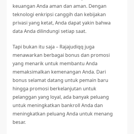
keuangan Anda aman dan aman. Dengan
teknologi enkripsi canggih dan kebijakan
privasi yang ketat, Anda dapat yakin bahwa
data Anda dilindungi setiap saat.
Tapi bukan itu saja – Rajajudiqq juga
menawarkan berbagai bonus dan promosi
yang menarik untuk membantu Anda
memaksimalkan kemenangan Anda. Dari
bonus selamat datang untuk pemain baru
hingga promosi berkelanjutan untuk
pelanggan yang loyal, ada banyak peluang
untuk meningkatkan bankroll Anda dan
meningkatkan peluang Anda untuk menang
besar.