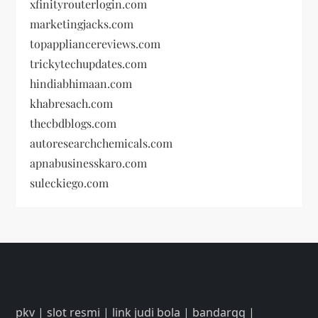
xfinityrouterlogin.com
marketingjacks.com
topappliancereviews.com
trickytechupdates.com
hindiabhimaan.com
khabresach.com
thecbdblogs.com
autoresearchchemicals.com
apnabusinesskaro.com
suleckiego.com
pkv
|
slot resmi
|
link judi bola
|
bandarqq
|