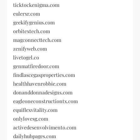
ticktockenigma.com
eulerxr.com
geekifygenius.com
orbitextech.com
magconnecttech.com
zenifyweb.com
livetogel.co
genmatfiredoor.com
findlascegasproperties.com
healthhavenrobbie.com
donanddonnadesigns.com
eagleoneconstructiontx.com
equiflexvitality.com
onlylovesg.com
activedesenvolvimento.com
dailyhubpages.com