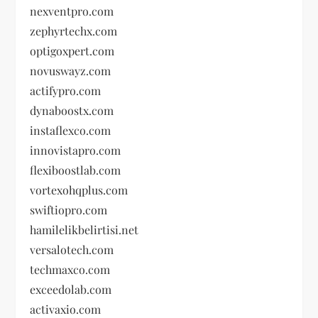
nexventpro.com
zephyrtechx.com
optigoxpert.com
novuswayz.com
actifypro.com
dynaboostx.com
instaflexco.com
innovistapro.com
flexiboostlab.com
vortexohqplus.com
swiftiopro.com
hamilelikbelirtisi.net
versalotech.com
techmaxco.com
exceedolab.com
activaxio.com