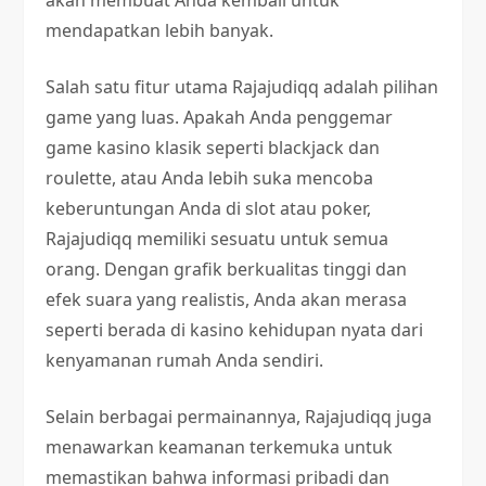
akan membuat Anda kembali untuk
mendapatkan lebih banyak.
Salah satu fitur utama Rajajudiqq adalah pilihan
game yang luas. Apakah Anda penggemar
game kasino klasik seperti blackjack dan
roulette, atau Anda lebih suka mencoba
keberuntungan Anda di slot atau poker,
Rajajudiqq memiliki sesuatu untuk semua
orang. Dengan grafik berkualitas tinggi dan
efek suara yang realistis, Anda akan merasa
seperti berada di kasino kehidupan nyata dari
kenyamanan rumah Anda sendiri.
Selain berbagai permainannya, Rajajudiqq juga
menawarkan keamanan terkemuka untuk
memastikan bahwa informasi pribadi dan