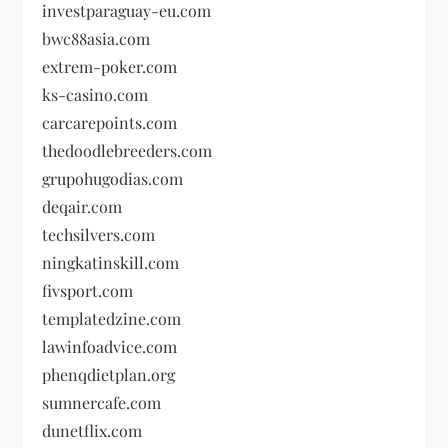
investparaguay-eu.com
bwc88asia.com
extrem-poker.com
ks-casino.com
carcarepoints.com
thedoodlebreeders.com
grupohugodias.com
deqair.com
techsilvers.com
ningkatinskill.com
fivsport.com
templatedzine.com
lawinfoadvice.com
phenqdietplan.org
sumnercafe.com
dunetflix.com