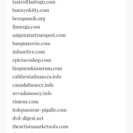
tasteofthaitogo.com
bunnynkitty.com
bezopasnik.org
fjmnxga.com
saigonstartransport.com
bangmaxwin.com
infonetive.com
epictacoshop.com
biopuraskinserum.com
californiafinances.info
canadafinance.info
nevadamoney.info
rimene.com
ledepanneur-pigalle.com
dvd-digest.net
theartistsmarketnola.com