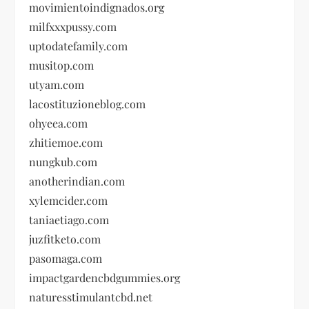
movimientoindignados.org
milfxxxpussy.com
uptodatefamily.com
musitop.com
utyam.com
lacostituzioneblog.com
ohyeea.com
zhitiemoe.com
nungkub.com
anotherindian.com
xylemcider.com
taniaetiago.com
juzfitketo.com
pasomaga.com
impactgardencbdgummies.org
naturesstimulantcbd.net