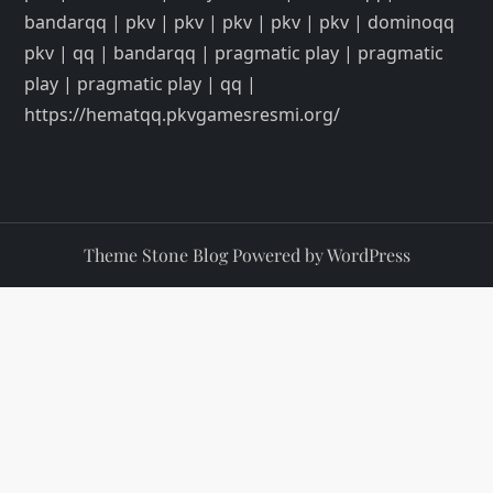
bandarqq
|
pkv
|
pkv
|
pkv
|
pkv
|
pkv
|
dominoqq
pkv
|
qq
|
bandarqq
|
pragmatic play
|
pragmatic
play
|
pragmatic play
|
qq
|
https://hematqq.pkvgamesresmi.org/
Theme Stone Blog Powered by
WordPress