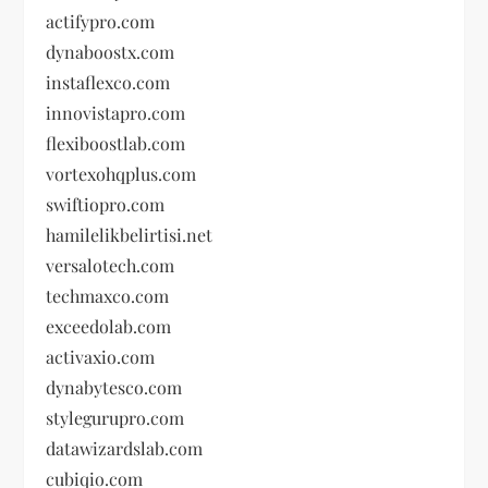
actifypro.com
dynaboostx.com
instaflexco.com
innovistapro.com
flexiboostlab.com
vortexohqplus.com
swiftiopro.com
hamilelikbelirtisi.net
versalotech.com
techmaxco.com
exceedolab.com
activaxio.com
dynabytesco.com
stylegurupro.com
datawizardslab.com
cubiqio.com