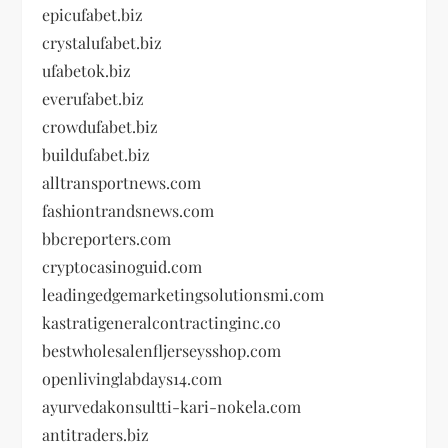
epicufabet.biz
crystalufabet.biz
ufabetok.biz
everufabet.biz
crowdufabet.biz
buildufabet.biz
alltransportnews.com
fashiontrandsnews.com
bbcreporters.com
cryptocasinoguid.com
leadingedgemarketingsolutionsmi.com
kastratigeneralcontractinginc.co
bestwholesalenfljerseysshop.com
openlivinglabdays14.com
ayurvedakonsultti-kari-nokela.com
antitraders.biz