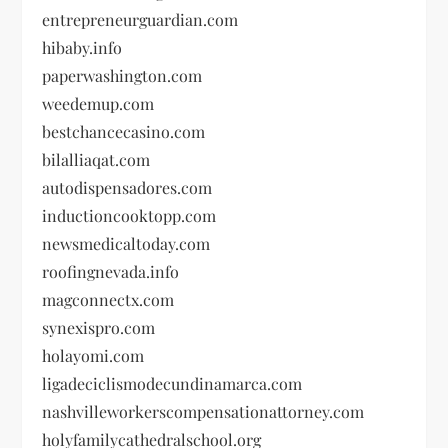
entrepreneurguardian.com
hibaby.info
paperwashington.com
weedemup.com
bestchancecasino.com
bilalliaqat.com
autodispensadores.com
inductioncooktopp.com
newsmedicaltoday.com
roofingnevada.info
magconnectx.com
synexispro.com
holayomi.com
ligadeciclismodecundinamarca.com
nashvilleworkerscompensationattorney.com
holyfamilycathedralschool.org