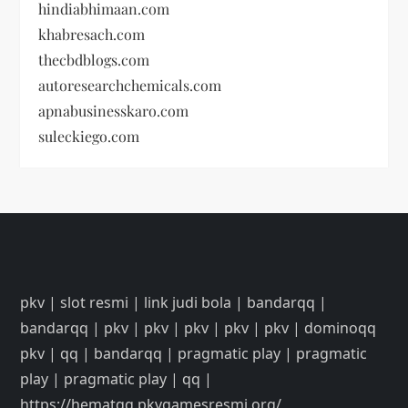
hindiabhimaan.com
khabresach.com
thecbdblogs.com
autoresearchchemicals.com
apnabusinesskaro.com
suleckiego.com
pkv
|
slot resmi
|
link judi bola
|
bandarqq
|
bandarqq
|
pkv
|
pkv
|
pkv
|
pkv
|
pkv
|
dominoqq
pkv
|
qq
|
bandarqq
|
pragmatic play
|
pragmatic
play
|
pragmatic play
|
qq
|
https://hematqq.pkvgamesresmi.org/