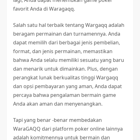
lagi, Anda dapat menemukan game poker
favorit Anda di Waragaqq.
Salah satu hal terbaik tentang Wargaqq adalah
beragam permainan dan turnamennya. Anda
dapat memilih dari berbagai jenis pembelian,
format, dan jenis permainan, memastikan
bahwa Anda selalu memiliki sesuatu yang baru
dan menarik untuk dimainkan. Plus, dengan
perangkat lunak berkualitas tinggi Wargaqq
dan opsi pembayaran yang aman, Anda dapat
percaya bahwa pengalaman bermain game
Anda akan aman dan menyenangkan.
Tapi yang benar -benar membedakan
WaraGAQQ dari platform poker online lainnya
adalah komitmennya untuk bermain dan