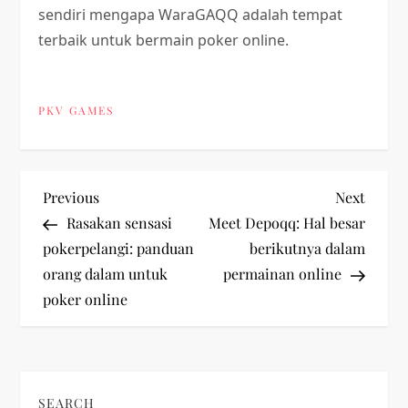
sendiri mengapa WaraGAQQ adalah tempat
terbaik untuk bermain poker online.
PKV GAMES
P
Previous
Next
Previous
Next
Post
Post
Rasakan sensasi
Meet Depoqq: Hal besar
o
pokerpelangi: panduan
berikutnya dalam
orang dalam untuk
permainan online
s
poker online
t
n
SEARCH