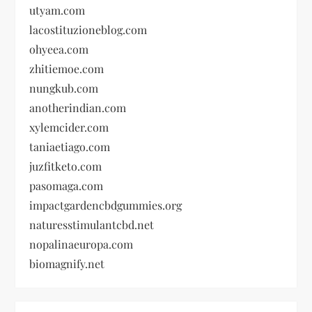
utyam.com
lacostituzioneblog.com
ohyeea.com
zhitiemoe.com
nungkub.com
anotherindian.com
xylemcider.com
taniaetiago.com
juzfitketo.com
pasomaga.com
impactgardencbdgummies.org
naturesstimulantcbd.net
nopalinaeuropa.com
biomagnify.net