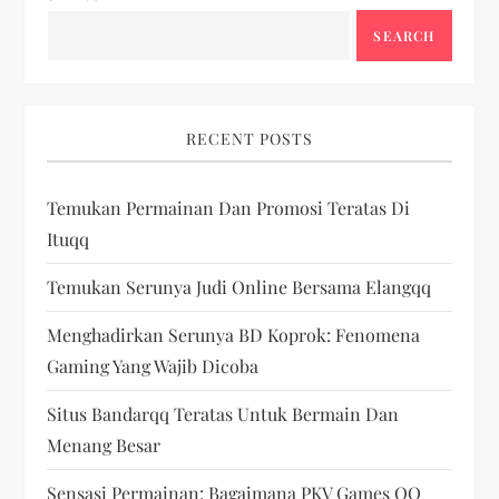
a
SEARCH
v
i
RECENT POSTS
g
Temukan Permainan Dan Promosi Teratas Di
a
Ituqq
t
Temukan Serunya Judi Online Bersama Elangqq
i
Menghadirkan Serunya BD Koprok: Fenomena
Gaming Yang Wajib Dicoba
o
Situs Bandarqq Teratas Untuk Bermain Dan
n
Menang Besar
Sensasi Permainan: Bagaimana PKV Games QQ