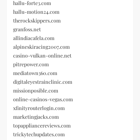
hallu-forte3.com
hallu-motion24.com
therockskippers.com
granfoss.net
allindiacafela.com
alpineskiracing2007.com
casino-vulkan-online.net
pitrepower.com
mediatown360.com
digitaleyestrainclinic.com
missionposible.com
online-casinos-vegas.com
xfinityrouterlogin.com
marketingjacks.com
topappliancereviews.com
trickytechupdates.com