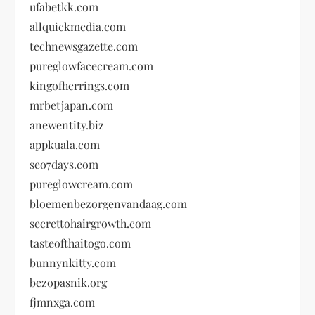
ufabetkk.com
allquickmedia.com
technewsgazette.com
pureglowfacecream.com
kingofherrings.com
mrbetjapan.com
anewentity.biz
appkuala.com
seo7days.com
pureglowcream.com
bloemenbezorgenvandaag.com
secrettohairgrowth.com
tasteofthaitogo.com
bunnynkitty.com
bezopasnik.org
fjmnxga.com