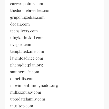
carcarepoints.com
thedoodlebreeders.com
grupohugodias.com
deqair.com
techsilvers.com
ningkatinskill.com
fivsport.com
templatedzine.com
lawinfoadvice.com
phenqdietplan.org
sumnercafe.com
dunetflix.com
movimientoindignados.org
milfxxxpussy.com
uptodatefamily.com
musitop.com