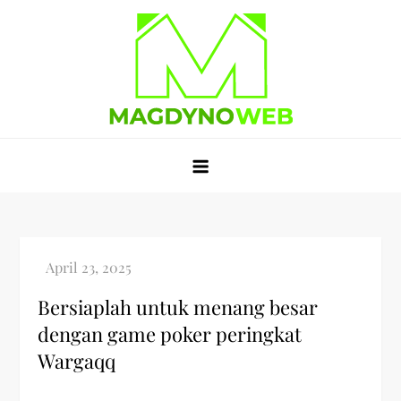
Skip
to
content
PKV Games: Situs Poker Online
Temukan beragam pilihan game di situs poker online yang
menawarkan PKV Games. Nikmati berbagai varian poker
dengan Beragam Pilihan Game
dan raih kemenangan besar setiap hari.
Bersiaplah untuk menang besar
dengan game poker peringkat
Wargaqq