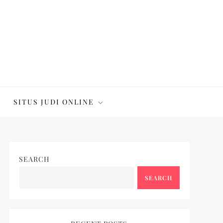
am Pilihan Game
 poker dan raih kemenangan besar setiap hari.
SITUS JUDI ONLINE
SEARCH
SEARCH