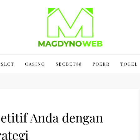
ker Online dengan Berag
 online yang menawarkan PKV Games. Nikmati berbagai varian
SLOT
CASINO
SBOBET88
POKER
TOGEL
etitif Anda dengan
rategi