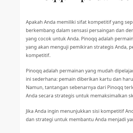
Apakah Anda memiliki sifat kompetitif yang se
berkembang dalam sensasi persaingan dan der
yang cocok untuk Anda. Pinoqq adalah permai
yang akan menguji pemikiran strategis Anda, 
kompetitif.
Pinoqq adalah permainan yang mudah dipelajar
ini sederhana: pemain diberikan kartu dan har
Namun, tantangan sebenarnya dari Pinoqq ter
Anda secara strategis untuk memaksimalkan s
Jika Anda ingin menunjukkan sisi kompetitif A
dan strategi untuk membantu Anda menjadi yan