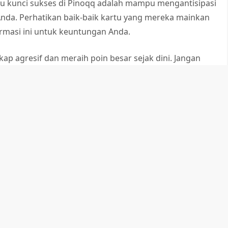
atu kunci sukses di Pinoqq adalah mampu mengantisipasi
nda. Perhatikan baik-baik kartu yang mereka mainkan
rmasi ini untuk keuntungan Anda.
ikap agresif dan meraih poin besar sejak dini. Jangan
rnilai tinggi, karena ini bisa memberi Anda
tuk mengelola tangan Anda secara efektif di Pinoqq,
 memengaruhi kemampuan Anda untuk mencetak poin.
ni, dan hindari memegang kartu yang tidak
Seiring berjalannya permainan, penting untuk melacak
ang masih ada di dek. Ini akan membantu Anda membuat
tu mana yang akan dimainkan dan kartu mana yang