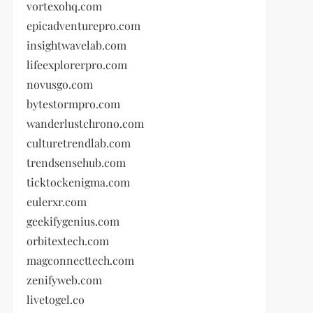
vortexohq.com
epicadventurepro.com
insightwavelab.com
lifeexplorerpro.com
novusgo.com
bytestormpro.com
wanderlustchrono.com
culturetrendlab.com
trendsensehub.com
ticktockenigma.com
eulerxr.com
geekifygenius.com
orbitextech.com
magconnecttech.com
zenifyweb.com
livetogel.co