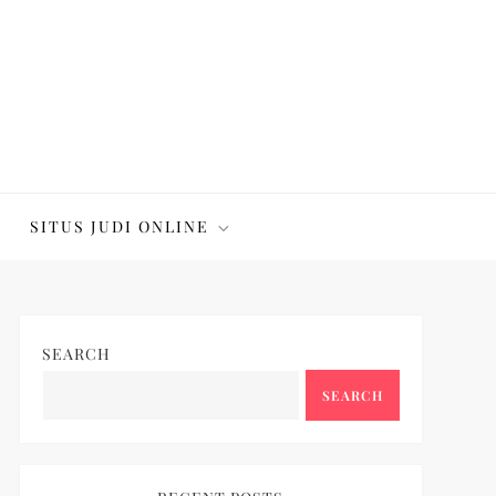
am Pilihan Game
 poker dan raih kemenangan besar setiap hari.
SITUS JUDI ONLINE
SEARCH
SEARCH