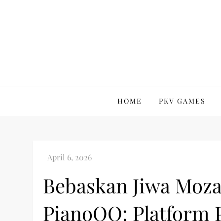
Skip
to
content
PKV Games: Situs Po
Temukan beragam pilihan game di situs poker
HOME
PKV GAMES
Bebaskan Jiwa Moza
PianoQQ: Platform 