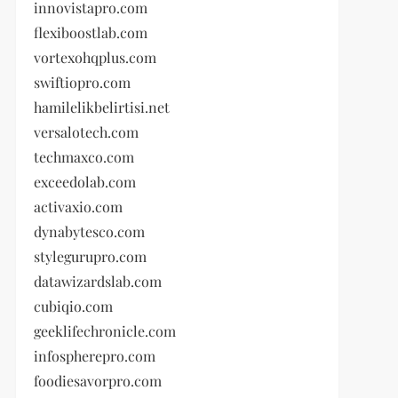
innovistapro.com
flexiboostlab.com
vortexohqplus.com
swiftiopro.com
hamilelikbelirtisi.net
versalotech.com
techmaxco.com
exceedolab.com
activaxio.com
dynabytesco.com
stylegurupro.com
datawizardslab.com
cubiqio.com
geeklifechronicle.com
infospherepro.com
foodiesavorpro.com