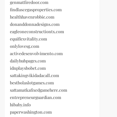
genmatfiredoor.com
findlascegasproperties.com
healthhavenrobbie.com
donanddonnadesigns.com
eagleoneconstructiontx.com
equiflexvitality.com
onlylovesg.com
activedesenvolvimento.com
dailyhubpages.com
idnplaysbobet.com
sattakingvikidadacall.com
bestbolaslotgames.com
sattamatkafixedgamehere.com
entrepreneurguardian.com
hibaby.info
paperwashington.com