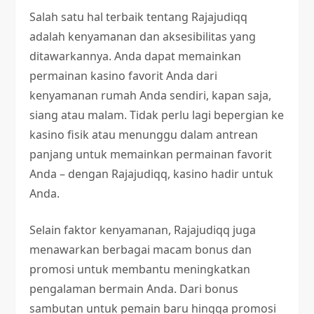
Salah satu hal terbaik tentang Rajajudiqq
adalah kenyamanan dan aksesibilitas yang
ditawarkannya. Anda dapat memainkan
permainan kasino favorit Anda dari
kenyamanan rumah Anda sendiri, kapan saja,
siang atau malam. Tidak perlu lagi bepergian ke
kasino fisik atau menunggu dalam antrean
panjang untuk memainkan permainan favorit
Anda – dengan Rajajudiqq, kasino hadir untuk
Anda.
Selain faktor kenyamanan, Rajajudiqq juga
menawarkan berbagai macam bonus dan
promosi untuk membantu meningkatkan
pengalaman bermain Anda. Dari bonus
sambutan untuk pemain baru hingga promosi