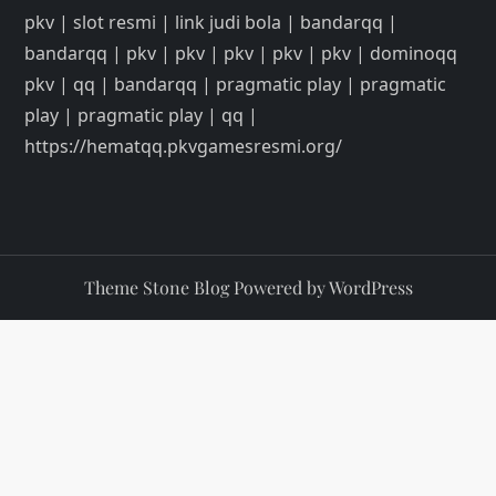
pkv
|
slot resmi
|
link judi bola
|
bandarqq
|
bandarqq
|
pkv
|
pkv
|
pkv
|
pkv
|
pkv
|
dominoqq
pkv
|
qq
|
bandarqq
|
pragmatic play
|
pragmatic
play
|
pragmatic play
|
qq
|
https://hematqq.pkvgamesresmi.org/
Theme Stone Blog Powered by
WordPress