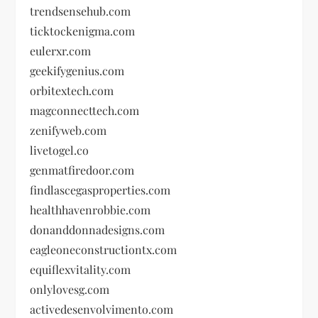
trendsensehub.com
ticktockenigma.com
eulerxr.com
geekifygenius.com
orbitextech.com
magconnecttech.com
zenifyweb.com
livetogel.co
genmatfiredoor.com
findlascegasproperties.com
healthhavenrobbie.com
donanddonnadesigns.com
eagleoneconstructiontx.com
equiflexvitality.com
onlylovesg.com
activedesenvolvimento.com