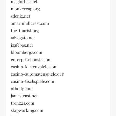
magforbes.net
monkeycap.org
sdenix.net
amarinhillcrest.com
the-tourist.org
advogato.net
isafebag.net
bloombergz.com
enterpriseboosts.com
casino-kartenspiele.com
casino-automatenspiele.org
casino-tischspiele.com
otbody.com
jamestrust.net
trenz24.com
skipworking.com