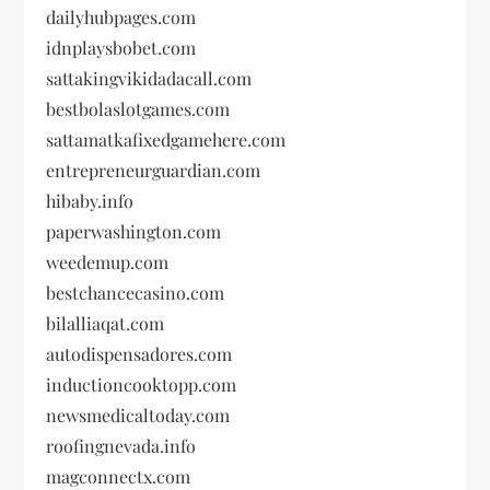
dailyhubpages.com
idnplaysbobet.com
sattakingvikidadacall.com
bestbolaslotgames.com
sattamatkafixedgamehere.com
entrepreneurguardian.com
hibaby.info
paperwashington.com
weedemup.com
bestchancecasino.com
bilalliaqat.com
autodispensadores.com
inductioncooktopp.com
newsmedicaltoday.com
roofingnevada.info
magconnectx.com