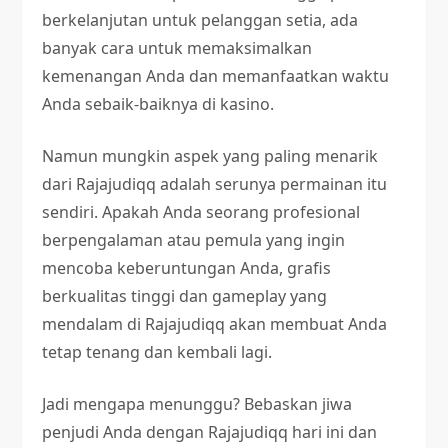
berkelanjutan untuk pelanggan setia, ada
banyak cara untuk memaksimalkan
kemenangan Anda dan memanfaatkan waktu
Anda sebaik-baiknya di kasino.
Namun mungkin aspek yang paling menarik
dari Rajajudiqq adalah serunya permainan itu
sendiri. Apakah Anda seorang profesional
berpengalaman atau pemula yang ingin
mencoba keberuntungan Anda, grafis
berkualitas tinggi dan gameplay yang
mendalam di Rajajudiqq akan membuat Anda
tetap tenang dan kembali lagi.
Jadi mengapa menunggu? Bebaskan jiwa
penjudi Anda dengan Rajajudiqq hari ini dan