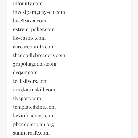
infounty.com
investparaguay-eu.com
bwc88asia.com
extrem-poker.com
ks-casino.com
carcarepoints.com
thedoodlebreeders.com
grupohugodias.com
deqair.com
techsilvers.com
ningkatinskill.com
fivsport.com
templatedzine.com
lawinfoadvice.com
phenqdietplan.org
sumnercafe.com