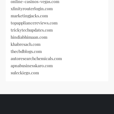
online-casinos-vegas.com
xfinityrouterlogin.com
marketingjacks.com
topappliancereviews.com
trickytechupdates.com
hindiabhimaan.com
khabresach.com
thecbdblogs.com
autoresearchchemicals.com
apnabusinesskaro.com
suleckiego.com