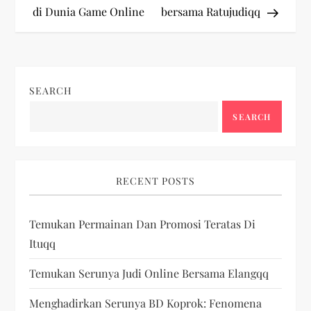
di Dunia Game Online
bersama Ratujudiqq
s
t
n
SEARCH
a
SEARCH
v
i
RECENT POSTS
g
Temukan Permainan Dan Promosi Teratas Di
Ituqq
a
Temukan Serunya Judi Online Bersama Elangqq
t
Menghadirkan Serunya BD Koprok: Fenomena