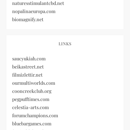
naturesstimulantcbd.net
nopalinaeuropa.com
biomagnify.net
LINKS
saucyukiah.com
beikastreet.net
filmizlettir.net
ourmultiworlds.com
cooncreekclub.org
pegpufftimes.com
celestia-arts.com
forumchampions.com
bluebargames.com