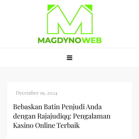
Skip
to
content
PKV Games: Situs Poker Online
Temukan beragam pilihan game di situs poker online yang
menawarkan PKV Games. Nikmati berbagai varian poker
dengan Beragam Pilihan Game
dan raih kemenangan besar setiap hari.
Bebaskan Batin Penjudi Anda
dengan Rajajudiqq: Pengalaman
Kasino Online Terbaik