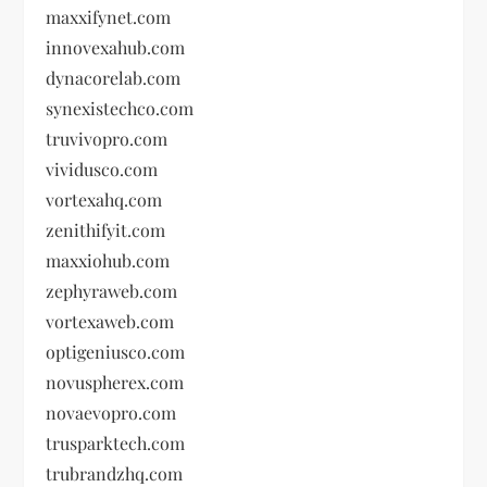
maxxifynet.com
innovexahub.com
dynacorelab.com
synexistechco.com
truvivopro.com
vividusco.com
vortexahq.com
zenithifyit.com
maxxiohub.com
zephyraweb.com
vortexaweb.com
optigeniusco.com
novuspherex.com
novaevopro.com
trusparktech.com
trubrandzhq.com