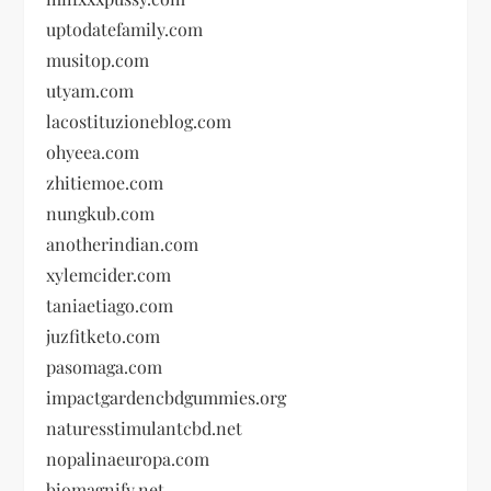
uptodatefamily.com
musitop.com
utyam.com
lacostituzioneblog.com
ohyeea.com
zhitiemoe.com
nungkub.com
anotherindian.com
xylemcider.com
taniaetiago.com
juzfitketo.com
pasomaga.com
impactgardencbdgummies.org
naturesstimulantcbd.net
nopalinaeuropa.com
biomagnify.net