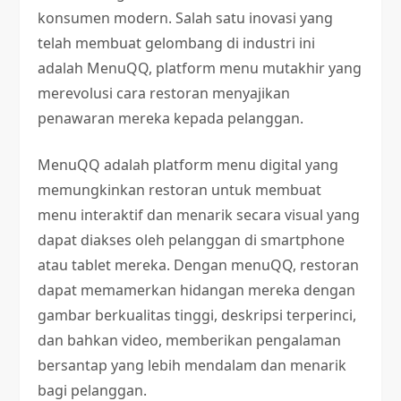
konsumen modern. Salah satu inovasi yang
telah membuat gelombang di industri ini
adalah MenuQQ, platform menu mutakhir yang
merevolusi cara restoran menyajikan
penawaran mereka kepada pelanggan.
MenuQQ adalah platform menu digital yang
memungkinkan restoran untuk membuat
menu interaktif dan menarik secara visual yang
dapat diakses oleh pelanggan di smartphone
atau tablet mereka. Dengan menuQQ, restoran
dapat memamerkan hidangan mereka dengan
gambar berkualitas tinggi, deskripsi terperinci,
dan bahkan video, memberikan pengalaman
bersantap yang lebih mendalam dan menarik
bagi pelanggan.