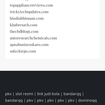
topappliancereviews.com
trickytechupdates.com
hindiabhimaan.com
khabresach.com
thecbdblogs.com
autoresearchchemicals.com
apnabusinesskaro.com
suleckiego.com
pkv
|
slot resmi
|
link judi bola
|
bandarqq
|
bandarqq
|
pkv
|
pkv
|
pkv
|
pkv
|
pkv
|
dominoqq