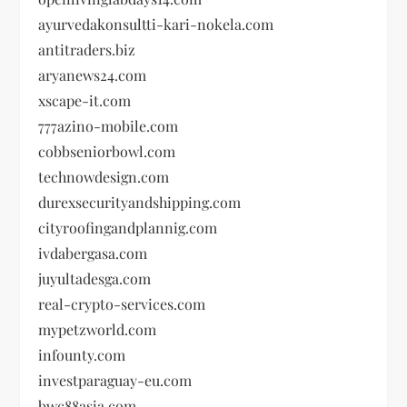
ayurvedakonsultti-kari-nokela.com
antitraders.biz
aryanews24.com
xscape-it.com
777azino-mobile.com
cobbseniorbowl.com
technowdesign.com
durexsecurityandshipping.com
cityroofingandplannig.com
ivdabergasa.com
juyultadesga.com
real-crypto-services.com
mypetzworld.com
infounty.com
investparaguay-eu.com
bwc88asia.com