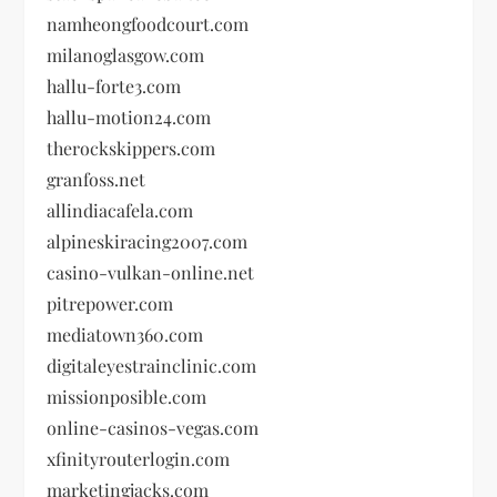
namheongfoodcourt.com
milanoglasgow.com
hallu-forte3.com
hallu-motion24.com
therockskippers.com
granfoss.net
allindiacafela.com
alpineskiracing2007.com
casino-vulkan-online.net
pitrepower.com
mediatown360.com
digitaleyestrainclinic.com
missionposible.com
online-casinos-vegas.com
xfinityrouterlogin.com
marketingjacks.com