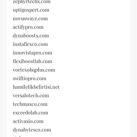
zephyrtechx.com
optigoxpert.com
novuswayz.com
actifypro.com
dynaboostx.com
instaflexco.com
innovistapro.com
flexiboostlab.com
vortexohqplus.com
swiftiopro.com
hamilelikbelirtisi.net
versalotech.com
techmaxco.com
exceedolab.com
activaxio.com
dynabytesco.com