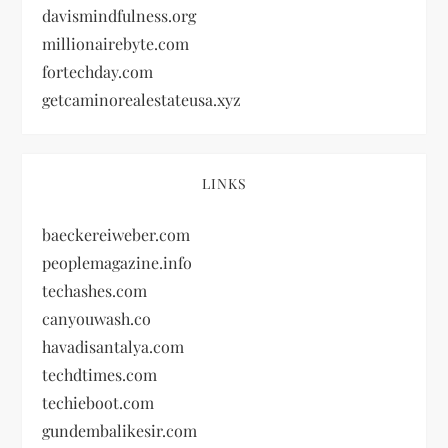
davismindfulness.org
millionairebyte.com
fortechday.com
getcaminorealestateusa.xyz
LINKS
baeckereiweber.com
peoplemagazine.info
techashes.com
canyouwash.co
havadisantalya.com
techdtimes.com
techieboot.com
gundembalikesir.com