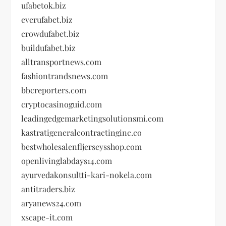
ufabetok.biz
everufabet.biz
crowdufabet.biz
buildufabet.biz
alltransportnews.com
fashiontrandsnews.com
bbcreporters.com
cryptocasinoguid.com
leadingedgemarketingsolutionsmi.com
kastratigeneralcontractinginc.co
bestwholesalenfljerseysshop.com
openlivinglabdays14.com
ayurvedakonsultti-kari-nokela.com
antitraders.biz
aryanews24.com
xscape-it.com