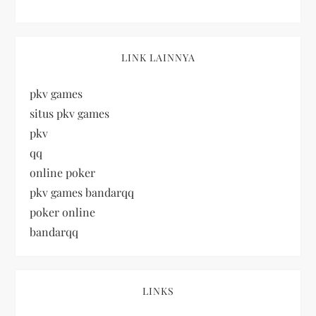
LINK LAINNYA
pkv games
situs pkv games
pkv
qq
online poker
pkv games bandarqq
poker online
bandarqq
LINKS