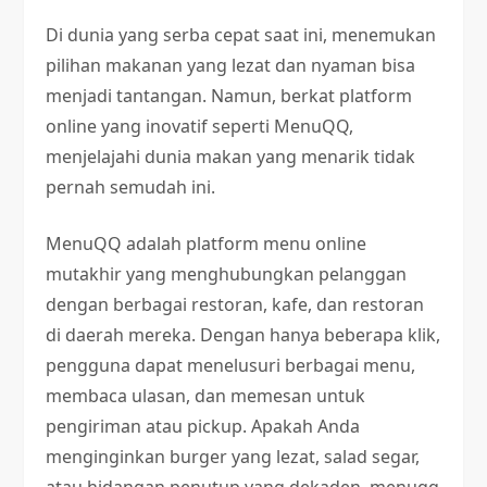
Di dunia yang serba cepat saat ini, menemukan
pilihan makanan yang lezat dan nyaman bisa
menjadi tantangan. Namun, berkat platform
online yang inovatif seperti MenuQQ,
menjelajahi dunia makan yang menarik tidak
pernah semudah ini.
MenuQQ adalah platform menu online
mutakhir yang menghubungkan pelanggan
dengan berbagai restoran, kafe, dan restoran
di daerah mereka. Dengan hanya beberapa klik,
pengguna dapat menelusuri berbagai menu,
membaca ulasan, dan memesan untuk
pengiriman atau pickup. Apakah Anda
menginginkan burger yang lezat, salad segar,