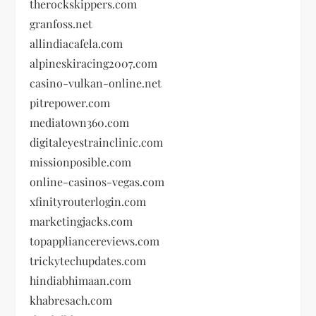
therockskippers.com
granfoss.net
allindiacafela.com
alpineskiracing2007.com
casino-vulkan-online.net
pitrepower.com
mediatown360.com
digitaleyestrainclinic.com
missionposible.com
online-casinos-vegas.com
xfinityrouterlogin.com
marketingjacks.com
topappliancereviews.com
trickytechupdates.com
hindiabhimaan.com
khabresach.com