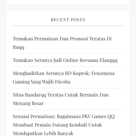
i
g
RECENT POSTS
a
Temukan Permainan Dan Promosi Teratas Di
t
Ituqq
i
Temukan Serunya Judi Online Bersama Elangqq
Menghadirkan Serunya BD Koprok: Fenomena
o
Gaming Yang Wajib Dicoba
n
Situs Bandarqq Teratas Untuk Bermain Dan
Menang Besar
Sensasi Permainan: Bagaimana PKV Games QQ
Membuat Pemain Datang Kembali Untuk
Mendapatkan Lebih Banyak